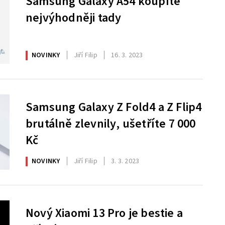
Samsung Galaxy A54 koupíte
nejvýhodněji tady
NOVINKY
Jiří Filip
16. 3. 2023
Samsung Galaxy Z Fold4 a Z Flip4
brutálně zlevnily, ušetříte 7 000
Kč
NOVINKY
Jiří Filip
3. 3. 2023
Nový Xiaomi 13 Pro je bestie a