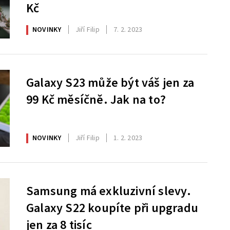
Kč
NOVINKY
Jiří Filip
7. 2. 2023
Galaxy S23 může být váš jen za
99 Kč měsíčně. Jak na to?
NOVINKY
Jiří Filip
1. 2. 2023
Samsung má exkluzivní slevy.
Galaxy S22 koupíte při upgradu
jen za 8 tisíc