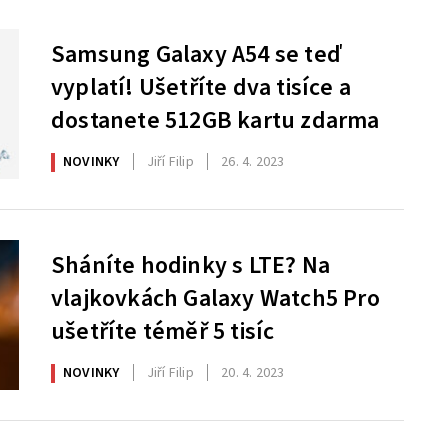
Samsung Galaxy A54 se teď
vyplatí! Ušetříte dva tisíce a
dostanete 512GB kartu zdarma
NOVINKY
Jiří Filip
26. 4. 2023
Sháníte hodinky s LTE? Na
vlajkovkách Galaxy Watch5 Pro
ušetříte téměř 5 tisíc
NOVINKY
Jiří Filip
20. 4. 2023