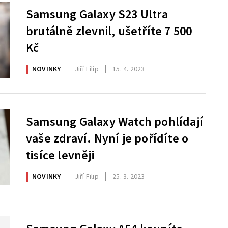
Samsung Galaxy S23 Ultra
brutálně zlevnil, ušetříte 7 500
Kč
NOVINKY
Jiří Filip
15. 4. 2023
Samsung Galaxy Watch pohlídají
vaše zdraví. Nyní je pořídíte o
tisíce levněji
NOVINKY
Jiří Filip
25. 3. 2023