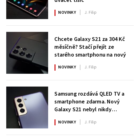
dvacet tisíc
NOVINKY
J. Filip
Chcete Galaxy S21 za 304 Kč
měsíčně? Stačí přejít ze
starého smartphonu na nový
NOVINKY
J. Filip
Samsung rozdává QLED TV a
smartphone zdarma. Nový
Galaxy S21 nebyl nikdy
výhodnější
NOVINKY
J. Filip