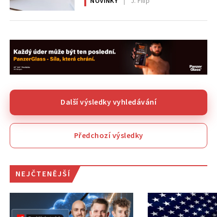
NOVINKY
J. Filip
Další výsledky vyhledávání
Předchozí výsledky
NEJČTENĚJŠÍ