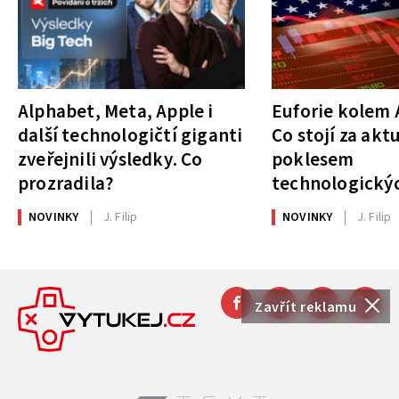
Alphabet, Meta, Apple i
Euforie kolem A
další technologičtí giganti
Co stojí za akt
zveřejnili výsledky. Co
poklesem
prozradila?
technologickýc
NOVINKY
J. Filip
NOVINKY
J. Filip
Zavřít reklamu