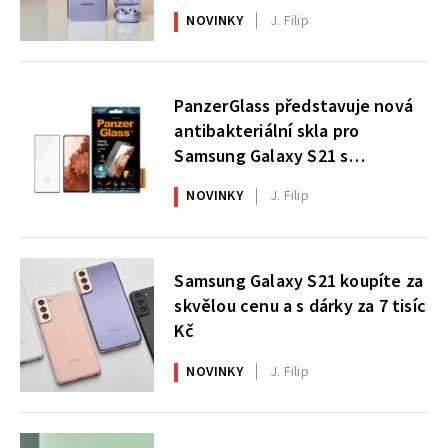
NOVINKY
J. Filip
PanzerGlass představuje nová
antibakteriální skla pro
Samsung Galaxy S21 s
podporou čtečky otisků prstů v
NOVINKY
J. Filip
displeji
Samsung Galaxy S21 koupíte za
skvělou cenu a s dárky za 7 tisíc
Kč
NOVINKY
J. Filip