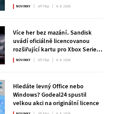
NOVINKY
Jiří Filip
6. 8. 2026
Více her bez mazání. Sandisk
uvádí oficiálně licencovanou
rozšiřující kartu pro Xbox Series
X|S
NOVINKY
Jiří Filip
6. 8. 2026
Hledáte levný Office nebo
Windows? Godeal24 spustil
velkou akci na originální licence
NOVINKY
Jiří Filip
6. 8. 2026