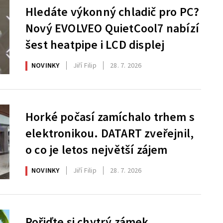
Hledáte výkonný chladič pro PC?
Nový EVOLVEO QuietCool7 nabízí
šest heatpipe i LCD displej
NOVINKY
Jiří Filip
28. 7. 2026
Horké počasí zamíchalo trhem s
elektronikou. DATART zveřejnil,
o co je letos největší zájem
NOVINKY
Jiří Filip
28. 7. 2026
Pořiďte si chytrý zámek