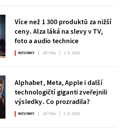
Více než 1 300 produktů za nižší
ceny. Alza láká na slevy v TV,
foto a audio technice
NOVINKY
Jiří Filip
2. 8. 2026
Alphabet, Meta, Apple i další
technologičtí giganti zveřejnili
výsledky. Co prozradila?
NOVINKY
Jiří Filip
1. 8. 2026