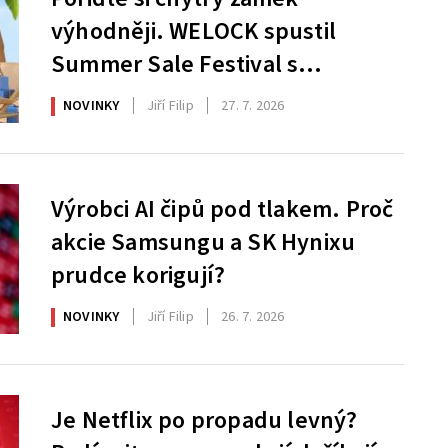
výhodněji. WELOCK spustil
Summer Sale Festival s
atraktivními slevami
NOVINKY
Jiří Filip
27. 7. 2026
Výrobci AI čipů pod tlakem. Proč
akcie Samsungu a SK Hynixu
prudce korigují?
NOVINKY
Jiří Filip
26. 7. 2026
Je Netflix po propadu levný?