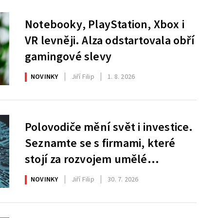
Notebooky, PlayStation, Xbox i
VR levněji. Alza odstartovala obří
gamingové slevy
NOVINKY
Jiří Filip
1. 8. 2026
Polovodiče mění svět i investice.
Seznamte se s firmami, které
stojí za rozvojem umělé
inteligence
NOVINKY
Jiří Filip
30. 7. 2026