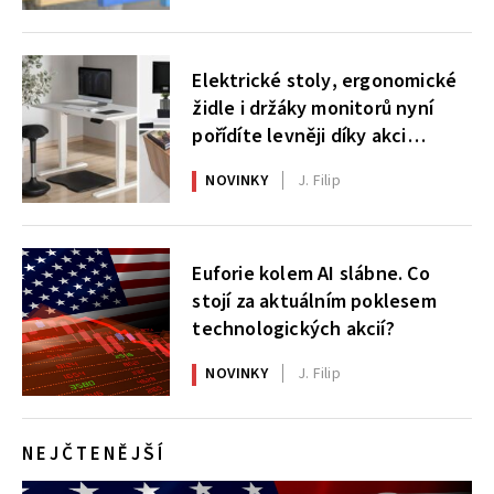
Elektrické stoly, ergonomické
židle i držáky monitorů nyní
pořídíte levněji díky akci
AlzaErgo
NOVINKY
J. Filip
Euforie kolem AI slábne. Co
stojí za aktuálním poklesem
technologických akcií?
NOVINKY
J. Filip
NEJČTENĚJŠÍ