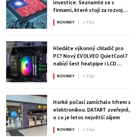
investice. Seznamte se s
firmami, které stojí za rozvojem
umělé inteligence
NOVINKY
J. Filip
Hledáte výkonný chladič pro
PC? Nový EVOLVEO QuietCool7
nabízí šest heatpipe i LCD
displej
NOVINKY
J. Filip
Horké počasí zamíchalo trhem s
elektronikou. DATART zveřejnil,
o co je letos největší zájem
NOVINKY
J. Filip