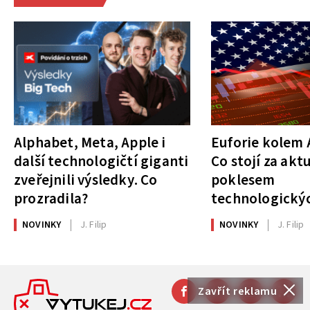
Alphabet, Meta, Apple i
Euforie kolem A
další technologičtí giganti
Co stojí za akt
zveřejnili výsledky. Co
poklesem
prozradila?
technologickýc
NOVINKY
J. Filip
NOVINKY
J. Filip
Zavřít reklamu