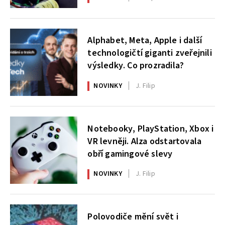
Alphabet, Meta, Apple i další
technologičtí giganti zveřejnili
výsledky. Co prozradila?
NOVINKY
J. Filip
Notebooky, PlayStation, Xbox i
VR levněji. Alza odstartovala
obří gamingové slevy
NOVINKY
J. Filip
Polovodiče mění svět i