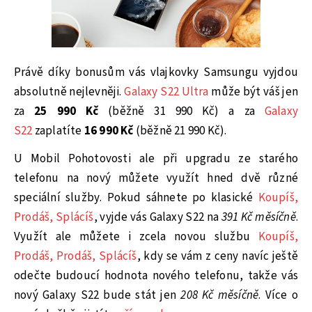
Právě díky bonusům vás vlajkovky Samsungu vyjdou
absolutně nejlevněji.
Galaxy S22 Ultra
může být váš jen
za
25 990 Kč
(běžně 31 990 Kč) a za
Galaxy
S22
zaplatíte
16 990 Kč
(běžně 21 990 Kč).
U Mobil Pohotovosti ale při upgradu ze starého
telefonu na nový můžete využít hned dvě různé
speciální služby. Pokud sáhnete po klasické
Koupíš,
Prodáš, Splácíš
, vyjde vás Galaxy S22 na
391 Kč měsíčně
.
Využít ale můžete i zcela novou službu
Koupíš,
Prodáš, Prodáš, Splácíš
, kdy se vám z ceny navíc ještě
odečte budoucí hodnota nového telefonu, takže vás
nový Galaxy S22 bude stát jen
208 Kč měsíčně
. Více o