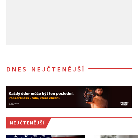
DNES NEJČTENĚJŠÍ
NEJČTENĚJŠÍ