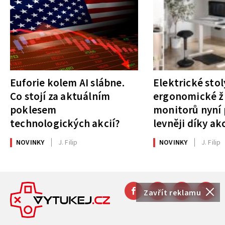
Euforie kolem AI slábne.
Elektrické stol
Co stojí za aktuálním
ergonomické ži
poklesem
monitorů nyní 
technologických akcií?
levněji díky ak
NOVINKY
J. Filip
NOVINKY
J. Filip
Zavřít reklamu