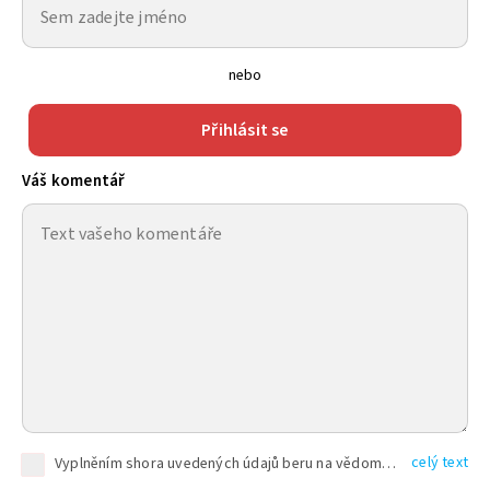
nebo
Přihlásit se
Váš komentář
celý text
Vyplněním shora uvedených údajů beru na vědomí, že společnost TEXT FACTORY s.r.o., sídlem Brno, Durďákova 336/29, Černá Pole, PSČ: 613 00, IČ: 06157831, zapsané u Krajského soudu v Brně, oddíl C, vložka 100399, bude zpracovávat mé osobní údaje uvedené v rámci mnou vyplněného registračního formuláře na základě oprávněných zájmů TEXT FACTORY s.r.o. dle čl. 6 odst. 1 písm. f) GDPR a pro splnění právních povinností (čl. 6 odst. 1 písm. c) GDPR), a to pro tyto účely: nezbytnost zajistit oprávnění návštěvníka webových stránek provozovaných společností TEXT FACTORY s.r.o. přispívat aktivně ke zveřejněným článkům nebo v rámci diskusních fór a výkon práv TEXT FACTORY s.r.o. jako administrátora těchto diskusních fór. Více informací o zpracování osobních údajů a právech lze nalézt v