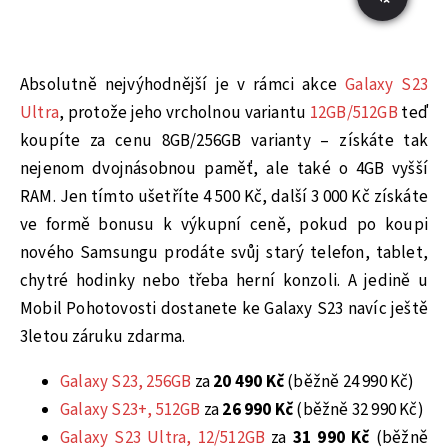
Absolutně nejvýhodnější je v rámci akce
Galaxy S23
Ultra
, protože jeho vrcholnou variantu
12GB/512GB
teď
koupíte za cenu 8GB/256GB varianty – získáte tak
nejenom dvojnásobnou paměť, ale také o 4GB vyšší
RAM. Jen tímto ušetříte 4 500 Kč, další 3 000 Kč získáte
ve formě bonusu k výkupní ceně, pokud po koupi
nového Samsungu prodáte svůj starý telefon, tablet,
chytré hodinky nebo třeba herní konzoli. A jedině u
Mobil Pohotovosti dostanete ke Galaxy S23 navíc ještě
3letou záruku zdarma.
Galaxy S23, 256GB
za
20 490 Kč
(běžně 24 990 Kč)
Galaxy S23+, 512GB
za
26 990 Kč
(běžně 32 990 Kč)
Galaxy S23 Ultra, 12/512GB
za
31 990 Kč
(běžně