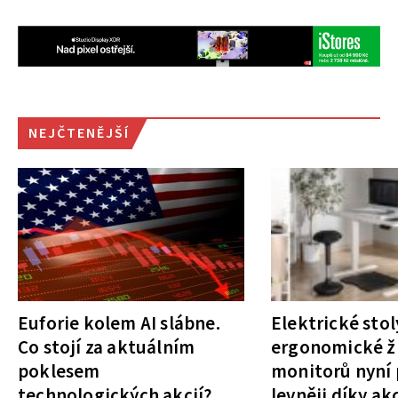
NEJČTENĚJŠÍ
Euforie kolem AI slábne.
Elektrické stol
Co stojí za aktuálním
ergonomické ži
poklesem
monitorů nyní 
technologických akcií?
levněji díky ak