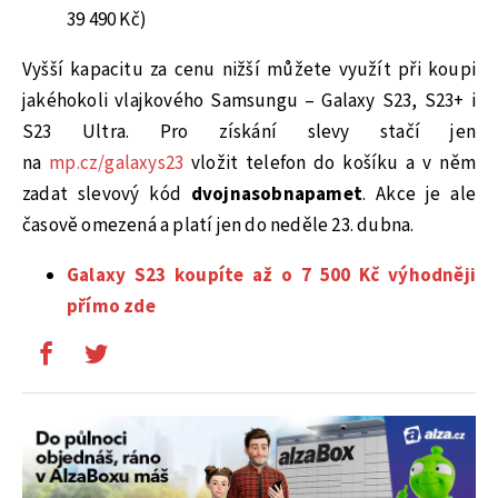
39 490 Kč)
Vyšší kapacitu za cenu nižší můžete využít při koupi
jakéhokoli vlajkového Samsungu – Galaxy S23, S23+ i
S23 Ultra. Pro získání slevy stačí jen
na
mp.cz/galaxys23
vložit telefon do košíku a v něm
zadat slevový kód
dvojnasobnapamet
. Akce je ale
časově omezená a platí jen do neděle 23. dubna.
Galaxy S23 koupíte až o 7 500 Kč výhodněji
přímo zde