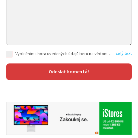
celý text
Vyplněním shora uvedených údajů beru na vědomí, že společnost TEXT FACTORY s.r.o., sídlem Brno, Durďákova 336/29, Černá Pole, PSČ: 613 00, IČ: 06157831, zapsané u Krajského soudu v Brně, oddíl C, vložka 100399, bude zpracovávat mé osobní údaje uvedené v rámci mnou vyplněného registračního formuláře na základě oprávněných zájmů TEXT FACTORY s.r.o. dle čl. 6 odst. 1 písm. f) GDPR a pro splnění právních povinností (čl. 6 odst. 1 písm. c) GDPR), a to pro tyto účely: nezbytnost zajistit oprávnění návštěvníka webových stránek provozovaných společností TEXT FACTORY s.r.o. přispívat aktivně ke zveřejněným článkům nebo v rámci diskusních fór a výkon práv TEXT FACTORY s.r.o. jako administrátora těchto diskusních fór. Více informací o zpracování osobních údajů a právech lze nalézt v