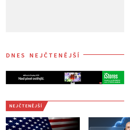
DNES NEJČTENĚJŠÍ
NEJČTENĚJŠÍ