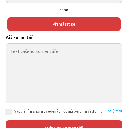
nebo
Přihlásit se
Váš komentář
celý text
Vyplněním shora uvedených údajů beru na vědomí, že společnost TEXT FACTORY s.r.o., sídlem Brno, Durďákova 336/29, Černá Pole, PSČ: 613 00, IČ: 06157831, zapsané u Krajského soudu v Brně, oddíl C, vložka 100399, bude zpracovávat mé osobní údaje uvedené v rámci mnou vyplněného registračního formuláře na základě oprávněných zájmů TEXT FACTORY s.r.o. dle čl. 6 odst. 1 písm. f) GDPR a pro splnění právních povinností (čl. 6 odst. 1 písm. c) GDPR), a to pro tyto účely: nezbytnost zajistit oprávnění návštěvníka webových stránek provozovaných společností TEXT FACTORY s.r.o. přispívat aktivně ke zveřejněným článkům nebo v rámci diskusních fór a výkon práv TEXT FACTORY s.r.o. jako administrátora těchto diskusních fór. Více informací o zpracování osobních údajů a právech lze nalézt v