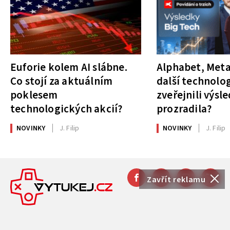
Euforie kolem AI slábne.
Alphabet, Meta
Co stojí za aktuálním
další technolog
poklesem
zveřejnili výsl
technologických akcií?
prozradila?
NOVINKY
J. Filip
NOVINKY
J. Filip
Zavřít reklamu