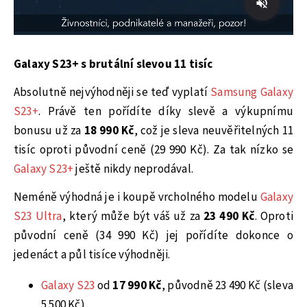
Galaxy S23+ s brutální slevou 11 tisíc
Absolutně nejvýhodněji se teď vyplatí
Samsung Galaxy
S23+
. Právě ten pořídíte díky slevě a výkupnímu
bonusu už za
18 990 Kč
, což je sleva neuvěřitelných 11
tisíc oproti původní ceně (29 990 Kč). Za tak nízko se
Galaxy S23+
ještě nikdy neprodával.
Neméně výhodná je i koupě vrcholného modelu
Galaxy
S23 Ultra
, který může být váš už za
23 490 Kč
. Oproti
původní ceně (34 990 Kč) jej pořídíte dokonce o
jedenáct a půl tisíce výhodněji.
Galaxy S23
od
17 990 Kč
, původně 23 490 Kč (sleva
5 500 Kč)