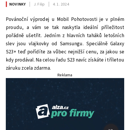
NOVINKY
J. Filip
4. 1. 2024
Povánoční výprodej u Mobil Pohotovosti je v plném
proudu, a vám se tak naskytla ideální příležitost
pořádně ušetřit. Jedním z hlavních taháků letošních
slev jsou vlajkovky od Samsungu. Speciálně Galaxy
S23+ teď pořídíte za vůbec nejnižší cenu, za jakou se
kdy prodával. Na celou řadu S23 navíc získáte i tříletou
záruku zcela zdarma.
Reklama