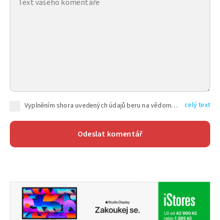
celý text
Vyplněním shora uvedených údajů beru na vědomí, že společnost TEXT FACTORY s.r.o., sídlem Brno, Durďákova 336/29, Černá Pole, PSČ: 613 00, IČ: 06157831, zapsané u Krajského soudu v Brně, oddíl C, vložka 100399, bude zpracovávat mé osobní údaje uvedené v rámci mnou vyplněného registračního formuláře na základě oprávněných zájmů TEXT FACTORY s.r.o. dle čl. 6 odst. 1 písm. f) GDPR a pro splnění právních povinností (čl. 6 odst. 1 písm. c) GDPR), a to pro tyto účely: nezbytnost zajistit oprávnění návštěvníka webových stránek provozovaných společností TEXT FACTORY s.r.o. přispívat aktivně ke zveřejněným článkům nebo v rámci diskusních fór a výkon práv TEXT FACTORY s.r.o. jako administrátora těchto diskusních fór. Více informací o zpracování osobních údajů a právech lze nalézt v