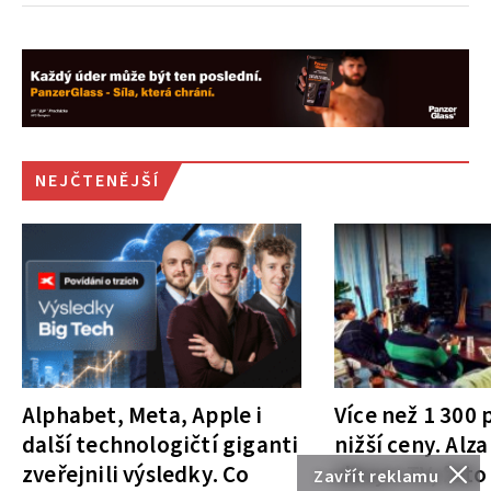
NEJČTENĚJŠÍ
Alphabet, Meta, Apple i
Více než 1 300
další technologičtí giganti
nižší ceny. Alza
zveřejnili výsledky. Co
slevy v TV, foto
Zavřít reklamu