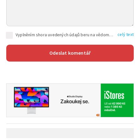
celý text
Vyplněním shora uvedených údajů beru na vědomí, že společnost TEXT FACTORY s.r.o., sídlem Brno, Durďákova 336/29, Černá Pole, PSČ: 613 00, IČ: 06157831, zapsané u Krajského soudu v Brně, oddíl C, vložka 100399, bude zpracovávat mé osobní údaje uvedené v rámci mnou vyplněného registračního formuláře na základě oprávněných zájmů TEXT FACTORY s.r.o. dle čl. 6 odst. 1 písm. f) GDPR a pro splnění právních povinností (čl. 6 odst. 1 písm. c) GDPR), a to pro tyto účely: nezbytnost zajistit oprávnění návštěvníka webových stránek provozovaných společností TEXT FACTORY s.r.o. přispívat aktivně ke zveřejněným článkům nebo v rámci diskusních fór a výkon práv TEXT FACTORY s.r.o. jako administrátora těchto diskusních fór. Více informací o zpracování osobních údajů a právech lze nalézt v