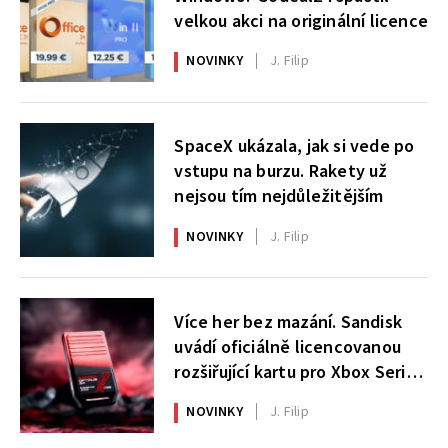
velkou akci na originální licence
NOVINKY
J. Filip
SpaceX ukázala, jak si vede po
vstupu na burzu. Rakety už
nejsou tím nejdůležitějším
NOVINKY
J. Filip
Více her bez mazání. Sandisk
uvádí oficiálně licencovanou
rozšiřující kartu pro Xbox Series
X|S
NOVINKY
J. Filip