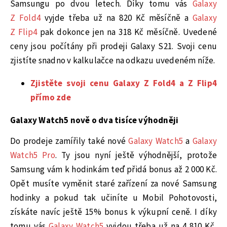
Samsungu po dvou letech. Díky tomu vás
Galaxy
Z Fold4
vyjde třeba už na 820 Kč měsíčně a
Galaxy
Z Flip4
pak dokonce jen na 318 Kč měsíčně. Uvedené
ceny jsou počítány při prodeji Galaxy S21. Svoji cenu
zjistíte snadno v kalkulačce na odkazu uvedeném níže.
Zjistěte svoji cenu Galaxy Z Fold4 a Z Flip4
přímo zde
Galaxy Watch5 nově o dva tisíce výhodněji
Do prodeje zamířily také nové
Galaxy Watch5
a
Galaxy
Watch5 Pro
. Ty jsou nyní ještě výhodnější, protože
Samsung vám k hodinkám teď přidá bonus až 2 000 Kč.
Opět musíte vyměnit staré zařízení za nové Samsung
hodinky a pokud tak učiníte u Mobil Pohotovosti,
získáte navíc ještě 15% bonus k výkupní ceně. I díky
tomu vás
Galaxy Watch5
vyjdou třeba už na 4 810 Kč,