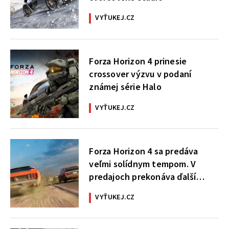
VYŤUKEJ.CZ
Forza Horizon 4 prinesie
crossover výzvu v podaní
známej série Halo
VYŤUKEJ.CZ
Forza Horizon 4 sa predáva
veľmi solídnym tempom. V
predajoch prekonáva ďalší
úctyhodný míľnik
VYŤUKEJ.CZ