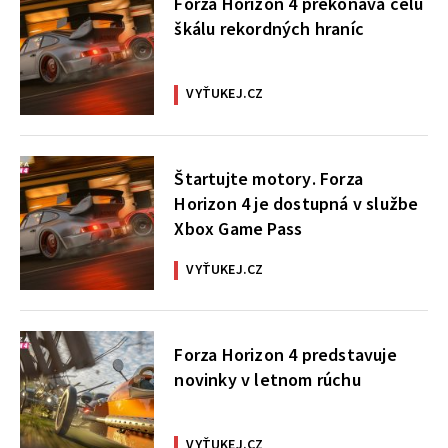
Forza Horizon 4 prekonáva celú
škálu rekordných hraníc
VYŤUKEJ.CZ
Štartujte motory. Forza
Horizon 4 je dostupná v službe
Xbox Game Pass
VYŤUKEJ.CZ
Forza Horizon 4 predstavuje
novinky v letnom rúchu
VYŤUKEJ.CZ