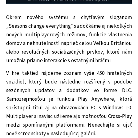
Okrem nového systému s chytľavým sloganom
„Seasons change everything“ sa dočkáme aj niekoľkých
nových multiplayerových režimov, funkcie vlastnenia
domov a nehnuteľností naprieč celou Veľkou Britániou
alebo revolučných socializačných prvkov, ktoré nám
umožnia priame interakcie s ostatnými hráčmi.
V hre taktiež nájdeme zoznam vyše 450 hrateľných
vozidiel, ktorý bude následne rozšírený v podobe
sezónnych updatov a dodatkov vo forme DLC.
Samozrejmosťou je funkcia Play Anywhere, ktorá
sprístupní titul aj na obrazovkách PC s Windows 10.
Multiplayer si naviac užijeme aj s možnosťou Cross-Play
medzi spomínanými platformami. Nenechajte si ujsť
nové screenshoty v nasledujúcej galérii.