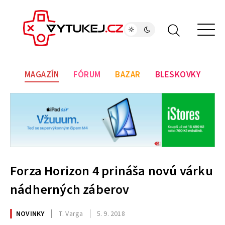
MAGAZÍN
FÓRUM
BAZAR
BLESKOVKY
Forza Horizon 4 prináša novú várku
nádherných záberov
NOVINKY
T. Varga
5. 9. 2018