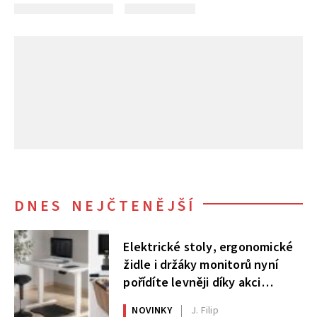
DNES NEJČTENĚJŠÍ
Elektrické stoly, ergonomické
židle i držáky monitorů nyní
pořídíte levněji díky akci
AlzaErgo
NOVINKY
J. Filip