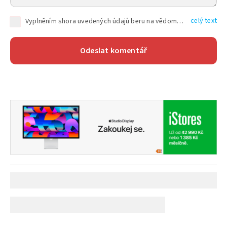
celý text
Vyplněním shora uvedených údajů beru na vědomí, že společnost TEXT FACTORY s.r.o., sídlem Brno, Durďákova 336/29, Černá Pole, PSČ: 613 00, IČ: 06157831, zapsané u Krajského soudu v Brně, oddíl C, vložka 100399, bude zpracovávat mé osobní údaje uvedené v rámci mnou vyplněného registračního formuláře na základě oprávněných zájmů TEXT FACTORY s.r.o. dle čl. 6 odst. 1 písm. f) GDPR a pro splnění právních povinností (čl. 6 odst. 1 písm. c) GDPR), a to pro tyto účely: nezbytnost zajistit oprávnění návštěvníka webových stránek provozovaných společností TEXT FACTORY s.r.o. přispívat aktivně ke zveřejněným článkům nebo v rámci diskusních fór a výkon práv TEXT FACTORY s.r.o. jako administrátora těchto diskusních fór. Více informací o zpracování osobních údajů a právech lze nalézt v