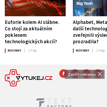
Euforie kolem AI slábne.
Alphabet, Meta
Co stojí za aktuálním
další technolog
poklesem
zveřejnili výsl
technologických akcií?
prozradila?
NOVINKY
J. Filip
NOVINKY
J. Filip
Zavřít reklamu