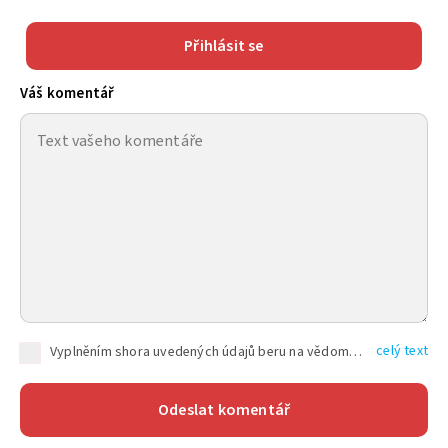
Přihlásit se
Váš komentář
celý text
Vyplněním shora uvedených údajů beru na vědomí, že společnost TEXT FACTORY s.r.o., sídlem Brno, Durďákova 336/29, Černá Pole, PSČ: 613 00, IČ: 06157831, zapsané u Krajského soudu v Brně, oddíl C, vložka 100399, bude zpracovávat mé osobní údaje uvedené v rámci mnou vyplněného registračního formuláře na základě oprávněných zájmů TEXT FACTORY s.r.o. dle čl. 6 odst. 1 písm. f) GDPR a pro splnění právních povinností (čl. 6 odst. 1 písm. c) GDPR), a to pro tyto účely: nezbytnost zajistit oprávnění návštěvníka webových stránek provozovaných společností TEXT FACTORY s.r.o. přispívat aktivně ke zveřejněným článkům nebo v rámci diskusních fór a výkon práv TEXT FACTORY s.r.o. jako administrátora těchto diskusních fór. Více informací o zpracování osobních údajů a právech lze nalézt v