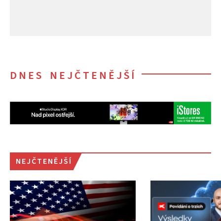
DNES NEJČTENĚJŠÍ
NEJČTENĚJŠÍ