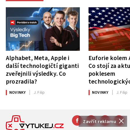
Alphabet, Meta, Apple i
Euforie kolem A
další technologičtí giganti
Co stojí za akt
zveřejnili výsledky. Co
poklesem
prozradila?
technologickýc
NOVINKY
J. Filip
NOVINKY
J. Filip
Zavřít reklamu