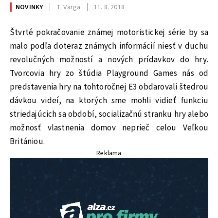
NOVINKY
T. Varga
11. 8. 2018
Štvrté pokračovanie známej motoristickej série by sa
malo podľa doteraz známych informácií niesť v duchu
revolučných možností a nových prídavkov do hry.
Tvorcovia hry zo štúdia Playground Games nás od
predstavenia hry na tohtoročnej E3 obdarovali štedrou
dávkou videí, na ktorých sme mohli vidieť funkciu
striedajúcich sa období, socializačnú stranku hry alebo
možnosť vlastnenia domov neprieč celou Veľkou
Britániou.
Reklama