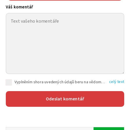
Váš komentář
celý text
Vyplněním shora uvedených údajů beru na vědomí, že společnost TEXT FACTORY s.r.o., sídlem Brno, Durďákova 336/29, Černá Pole, PSČ: 613 00, IČ: 06157831, zapsané u Krajského soudu v Brně, oddíl C, vložka 100399, bude zpracovávat mé osobní údaje uvedené v rámci mnou vyplněného registračního formuláře na základě oprávněných zájmů TEXT FACTORY s.r.o. dle čl. 6 odst. 1 písm. f) GDPR a pro splnění právních povinností (čl. 6 odst. 1 písm. c) GDPR), a to pro tyto účely: nezbytnost zajistit oprávnění návštěvníka webových stránek provozovaných společností TEXT FACTORY s.r.o. přispívat aktivně ke zveřejněným článkům nebo v rámci diskusních fór a výkon práv TEXT FACTORY s.r.o. jako administrátora těchto diskusních fór. Více informací o zpracování osobních údajů a právech lze nalézt v