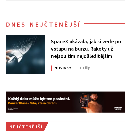
DNES NEJČTENĚJŠÍ
SpaceX ukázala, jak si vede po
vstupu na burzu. Rakety už
nejsou tím nejdůležitějším
NOVINKY
J. Filip
NEJČTENĚJŠÍ