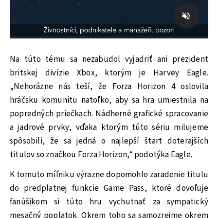
Na túto tému sa nezabudol vyjadriť ani prezident
britskej divízie Xbox, ktorým je Harvey Eagle.
„Nehorázne nás teší, že Forza Horizon 4 oslovila
hráčsku komunitu natoľko, aby sa hra umiestnila na
popredných priečkach. Nádherné grafické spracovanie
a jadrové prvky, vďaka ktorým túto sériu milujeme
spôsobili, že sa jedná o najlepší štart doterajších
titulov so značkou Forza Horizon,“ podotýka Eagle.
K tomuto míľniku výrazne dopomohlo zaradenie titulu
do predplatnej funkcie Game Pass, ktoré dovoľuje
fanúšikom si túto hru vychutnať za sympatický
mesačný poplatok. Okrem toho sa samozrejme okrem