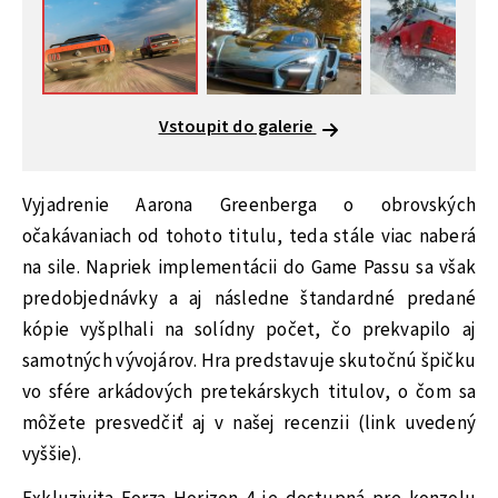
Vstoupit do galerie
Vyjadrenie Aarona Greenberga o obrovských
očakávaniach od tohoto titulu, teda stále viac naberá
na sile. Napriek implementácii do Game Passu sa však
predobjednávky a aj následne štandardné predané
kópie vyšplhali na solídny počet, čo prekvapilo aj
samotných vývojárov. Hra predstavuje skutočnú špičku
vo sfére arkádových pretekárskych titulov, o čom sa
môžete presvedčiť aj v našej recenzii (link uvedený
vyššie).