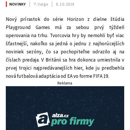
NOVINKY
T. Varga
8. 10. 2018
Nový prírastok do série Horizon z dielne štúdia
Playground Games má za sebou prvý týždeň
operovania na trhu. Tvorcovia hry by nemohli byť viac
šťastnejší, nakoľko sa jedná o jednu z najhorúcejších
noviniek sezóny, čo sa pochopiteľne odrazilo aj na
číslach predaja. V Británii sa hra dokonca umiestnila v
prvej trojici najpredávanejších hier, kde ju predbehla
nová futbalová adaptácia od EA vo forme FIFA 19.
Reklama