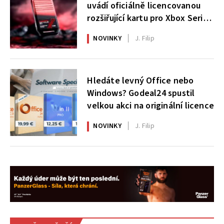
uvádí oficiálně licencovanou
rozšiřující kartu pro Xbox Series
X|S
NOVINKY
J. Filip
Hledáte levný Office nebo
Windows? Godeal24 spustil
velkou akci na originální licence
NOVINKY
J. Filip