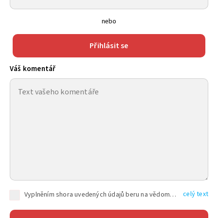
nebo
Přihlásit se
Váš komentář
celý text
Vyplněním shora uvedených údajů beru na vědomí, že společnost TEXT FACTORY s.r.o., sídlem Brno, Durďákova 336/29, Černá Pole, PSČ: 613 00, IČ: 06157831, zapsané u Krajského soudu v Brně, oddíl C, vložka 100399, bude zpracovávat mé osobní údaje uvedené v rámci mnou vyplněného registračního formuláře na základě oprávněných zájmů TEXT FACTORY s.r.o. dle čl. 6 odst. 1 písm. f) GDPR a pro splnění právních povinností (čl. 6 odst. 1 písm. c) GDPR), a to pro tyto účely: nezbytnost zajistit oprávnění návštěvníka webových stránek provozovaných společností TEXT FACTORY s.r.o. přispívat aktivně ke zveřejněným článkům nebo v rámci diskusních fór a výkon práv TEXT FACTORY s.r.o. jako administrátora těchto diskusních fór. Více informací o zpracování osobních údajů a právech lze nalézt v