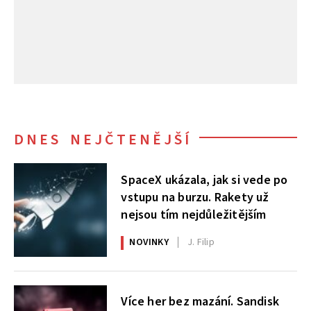
DNES NEJČTENĚJŠÍ
SpaceX ukázala, jak si vede po
vstupu na burzu. Rakety už
nejsou tím nejdůležitějším
NOVINKY
J. Filip
Více her bez mazání. Sandisk