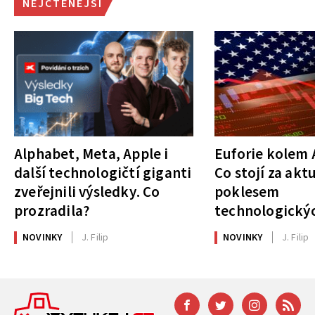
NEJČTENĚJŠÍ
Alphabet, Meta, Apple i
Euforie kolem A
další technologičtí giganti
Co stojí za akt
zveřejnili výsledky. Co
poklesem
prozradila?
technologickýc
NOVINKY
J. Filip
NOVINKY
J. Filip