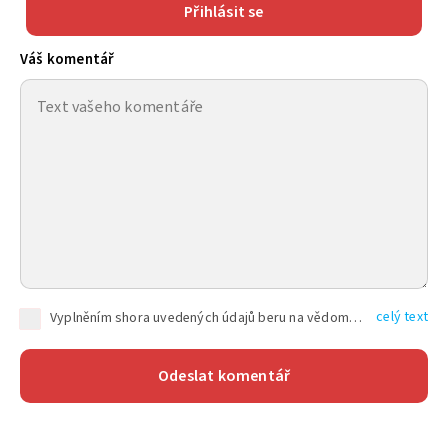
Přihlásit se
Váš komentář
celý text
Vyplněním shora uvedených údajů beru na vědomí, že společnost TEXT FACTORY s.r.o., sídlem Brno, Durďákova 336/29, Černá Pole, PSČ: 613 00, IČ: 06157831, zapsané u Krajského soudu v Brně, oddíl C, vložka 100399, bude zpracovávat mé osobní údaje uvedené v rámci mnou vyplněného registračního formuláře na základě oprávněných zájmů TEXT FACTORY s.r.o. dle čl. 6 odst. 1 písm. f) GDPR a pro splnění právních povinností (čl. 6 odst. 1 písm. c) GDPR), a to pro tyto účely: nezbytnost zajistit oprávnění návštěvníka webových stránek provozovaných společností TEXT FACTORY s.r.o. přispívat aktivně ke zveřejněným článkům nebo v rámci diskusních fór a výkon práv TEXT FACTORY s.r.o. jako administrátora těchto diskusních fór. Více informací o zpracování osobních údajů a právech lze nalézt v