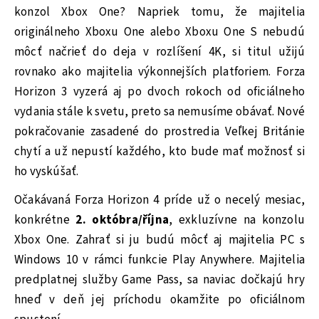
konzol Xbox One? Napriek tomu, že majitelia
originálneho Xboxu One alebo Xboxu One S nebudú
môcť načrieť do deja v rozlíšení 4K, si titul užijú
rovnako ako majitelia výkonnejších platforiem. Forza
Horizon 3 vyzerá aj po dvoch rokoch od oficiálneho
vydania stále k svetu, preto sa nemusíme obávať. Nové
pokračovanie zasadené do prostredia Veľkej Británie
chytí a už nepustí každého, kto bude mať možnosť si
ho vyskúšať.
Očakávaná Forza Horizon 4 príde už o necelý mesiac,
konkrétne
2. októbra/října
, exkluzívne na konzolu
Xbox One. Zahrať si ju budú môcť aj majitelia PC s
Windows 10 v rámci funkcie Play Anywhere. Majitelia
predplatnej služby Game Pass, sa naviac dočkajú hry
hneď v deň jej príchodu okamžite po oficiálnom