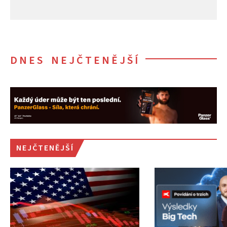
DNES NEJČTENĚJŠÍ
NEJČTENĚJŠÍ