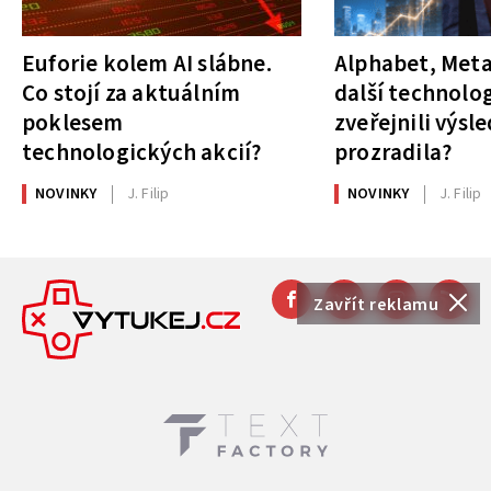
Euforie kolem AI slábne.
Alphabet, Meta
Co stojí za aktuálním
další technolog
poklesem
zveřejnili výsl
technologických akcií?
prozradila?
NOVINKY
J. Filip
NOVINKY
J. Filip
Zavřít reklamu