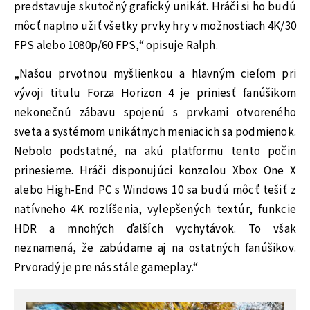
predstavuje skutočný grafický unikát. Hráči si ho budú
môcť naplno užiť všetky prvky hry v možnostiach 4K/30
FPS alebo 1080p/60 FPS,“ opisuje Ralph.
„Našou prvotnou myšlienkou a hlavným cieľom pri
vývoji titulu Forza Horizon 4 je priniesť fanúšikom
nekonečnú zábavu spojenú s prvkami otvoreného
sveta a systémom unikátnych meniacich sa podmienok.
Nebolo podstatné, na akú platformu tento počin
prinesieme. Hráči disponujúci konzolou Xbox One X
alebo High-End PC s Windows 10 sa budú môcť tešiť z
natívneho 4K rozlíšenia, vylepšených textúr, funkcie
HDR a mnohých ďalších vychytávok. To však
neznamená, že zabúdame aj na ostatných fanúšikov.
Prvoradý je pre nás stále gameplay.“