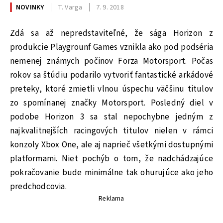
NOVINKY
T. Varga
7. 9. 2018
Zdá sa až nepredstaviteľné, že sága Horizon z
produkcie Playgrounf Games vznikla ako pod podséria
nemenej známych počinov Forza Motorsport. Počas
rokov sa štúdiu podarilo vytvoriť fantastické arkádové
preteky, ktoré zmietli vlnou úspechu väčšinu titulov
zo spomínanej značky Motorsport. Posledný diel v
podobe Horizon 3 sa stal nepochybne jedným z
najkvalitnejších racingových titulov nielen v rámci
konzoly Xbox One, ale aj naprieč všetkými dostupnými
platformami. Niet pochýb o tom, že nadchádzajúce
pokračovanie bude minimálne tak ohurujúce ako jeho
predchodcovia.
Reklama