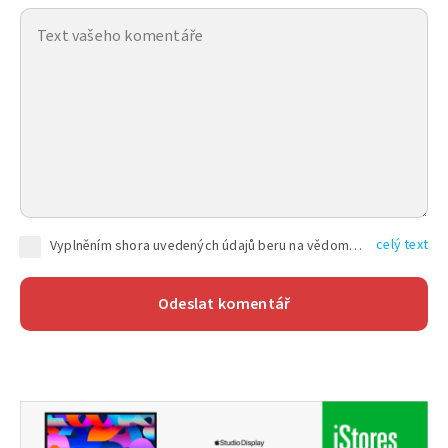
celý text
Vyplněním shora uvedených údajů beru na vědomí, že společnost TEXT FACTORY s.r.o., sídlem Brno, Durďákova 336/29, Černá Pole, PSČ: 613 00, IČ: 06157831, zapsané u Krajského soudu v Brně, oddíl C, vložka 100399, bude zpracovávat mé osobní údaje uvedené v rámci mnou vyplněného registračního formuláře na základě oprávněných zájmů TEXT FACTORY s.r.o. dle čl. 6 odst. 1 písm. f) GDPR a pro splnění právních povinností (čl. 6 odst. 1 písm. c) GDPR), a to pro tyto účely: nezbytnost zajistit oprávnění návštěvníka webových stránek provozovaných společností TEXT FACTORY s.r.o. přispívat aktivně ke zveřejněným článkům nebo v rámci diskusních fór a výkon práv TEXT FACTORY s.r.o. jako administrátora těchto diskusních fór. Více informací o zpracování osobních údajů a právech lze nalézt v