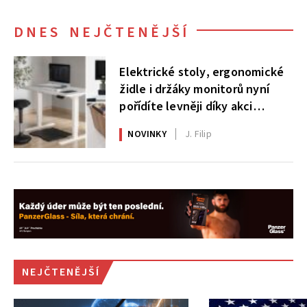
DNES NEJČTENĚJŠÍ
Elektrické stoly, ergonomické
židle i držáky monitorů nyní
pořídíte levněji díky akci
AlzaErgo
NOVINKY
J. Filip
NEJČTENĚJŠÍ