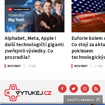
Alphabet, Meta, Apple i
Euforie kolem A
další technologičtí giganti
Co stojí za akt
zveřejnili výsledky. Co
poklesem
prozradila?
technologickýc
NOVINKY
J. Filip
NOVINKY
J. Filip
Zavřít reklamu