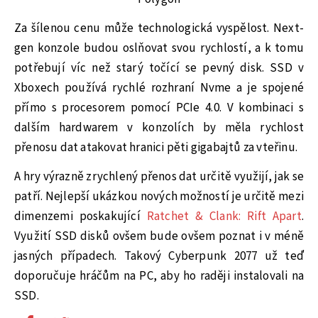
Za šílenou cenu může technologická vyspělost. Next-
gen konzole budou oslňovat svou rychlostí, a k tomu
potřebují víc než starý točící se pevný disk. SSD v
Xboxech používá rychlé rozhraní Nvme a je spojené
přímo s procesorem pomocí PCIe 4.0. V kombinaci s
dalším hardwarem v konzolích by měla rychlost
přenosu dat atakovat hranici pěti gigabajtů za vteřinu.
A hry výrazně zrychlený přenos dat určitě využijí, jak se
patří. Nejlepší ukázkou nových možností je určitě mezi
dimenzemi poskakující
Ratchet & Clank: Rift Apart
.
Využití SSD disků ovšem bude ovšem poznat i v méně
jasných případech. Takový Cyberpunk 2077 už teď
doporučuje hráčům na PC, aby ho raději instalovali na
SSD.