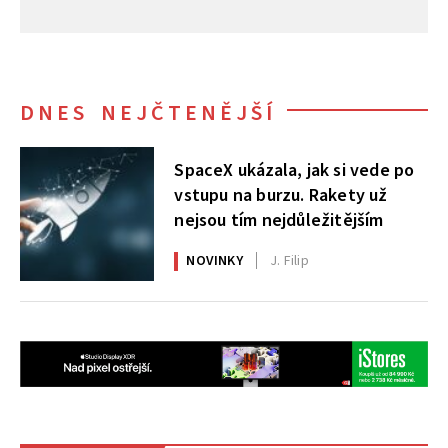
DNES NEJČTENĚJŠÍ
SpaceX ukázala, jak si vede po
vstupu na burzu. Rakety už
nejsou tím nejdůležitějším
NOVINKY
J. Filip