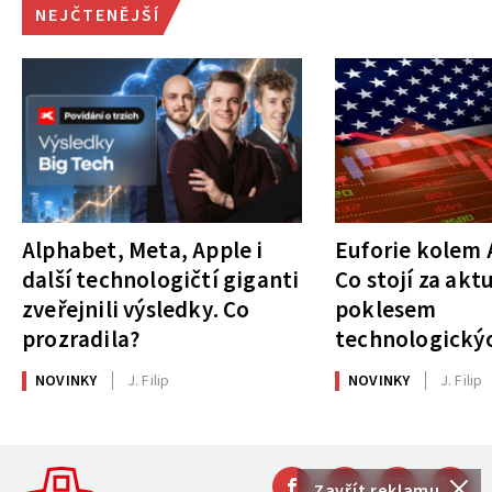
NEJČTENĚJŠÍ
Alphabet, Meta, Apple i
Euforie kolem A
další technologičtí giganti
Co stojí za akt
zveřejnili výsledky. Co
poklesem
prozradila?
technologickýc
NOVINKY
J. Filip
NOVINKY
J. Filip
Zavřít reklamu