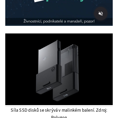
Síla SSD disků se skrývá v malinkém balení. Zdroj:
Polygon