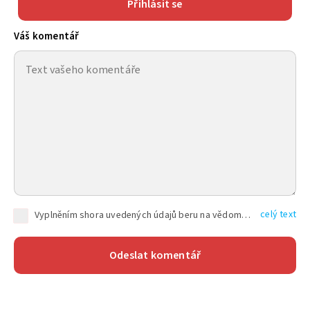
Přihlásit se
Váš komentář
celý text
Vyplněním shora uvedených údajů beru na vědomí, že společnost TEXT FACTORY s.r.o., sídlem Brno, Durďákova 336/29, Černá Pole, PSČ: 613 00, IČ: 06157831, zapsané u Krajského soudu v Brně, oddíl C, vložka 100399, bude zpracovávat mé osobní údaje uvedené v rámci mnou vyplněného registračního formuláře na základě oprávněných zájmů TEXT FACTORY s.r.o. dle čl. 6 odst. 1 písm. f) GDPR a pro splnění právních povinností (čl. 6 odst. 1 písm. c) GDPR), a to pro tyto účely: nezbytnost zajistit oprávnění návštěvníka webových stránek provozovaných společností TEXT FACTORY s.r.o. přispívat aktivně ke zveřejněným článkům nebo v rámci diskusních fór a výkon práv TEXT FACTORY s.r.o. jako administrátora těchto diskusních fór. Více informací o zpracování osobních údajů a právech lze nalézt v