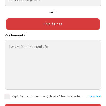
nebo
Přihlásit se
Váš komentář
celý text
Vyplněním shora uvedených údajů beru na vědomí, že společnost TEXT FACTORY s.r.o., sídlem Brno, Durďákova 336/29, Černá Pole, PSČ: 613 00, IČ: 06157831, zapsané u Krajského soudu v Brně, oddíl C, vložka 100399, bude zpracovávat mé osobní údaje uvedené v rámci mnou vyplněného registračního formuláře na základě oprávněných zájmů TEXT FACTORY s.r.o. dle čl. 6 odst. 1 písm. f) GDPR a pro splnění právních povinností (čl. 6 odst. 1 písm. c) GDPR), a to pro tyto účely: nezbytnost zajistit oprávnění návštěvníka webových stránek provozovaných společností TEXT FACTORY s.r.o. přispívat aktivně ke zveřejněným článkům nebo v rámci diskusních fór a výkon práv TEXT FACTORY s.r.o. jako administrátora těchto diskusních fór. Více informací o zpracování osobních údajů a právech lze nalézt v