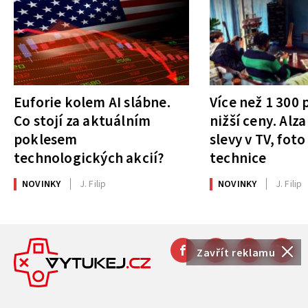
Euforie kolem AI slábne.
Více než 1 300
Co stojí za aktuálním
nižší ceny. Alza
poklesem
slevy v TV, foto
technologických akcií?
technice
NOVINKY
J. Filip
NOVINKY
J. Filip
Zavřít reklamu