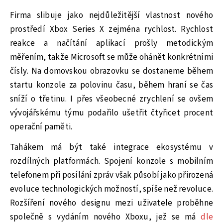
Firma slibuje jako nejdůležitější vlastnost nového
prostředí Xbox Series X zejména rychlost. Rychlost
reakce a načítání aplikací prošly metodickým
měřením, takže Microsoft se může ohánět konkrétními
čísly. Na domovskou obrazovku se dostaneme během
startu konzole za polovinu času, během hraní se čas
sníží o třetinu. I přes všeobecné zrychlení se ovšem
vývojářskému týmu podařilo ušetřit čtyřicet procent
operační paměti.
Tahákem má být také integrace ekosystému v
rozdílných platformách. Spojení konzole s mobilním
telefonem při posílání zpráv však působí jako přirozená
evoluce technologických možností, spíše než revoluce.
Rozšíření nového designu mezi uživatele proběhne
společně s vydáním nového Xboxu, jež se má
dle