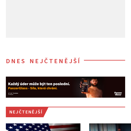
DNES NEJČTENĚJŠÍ
NEJČTENĚJŠÍ