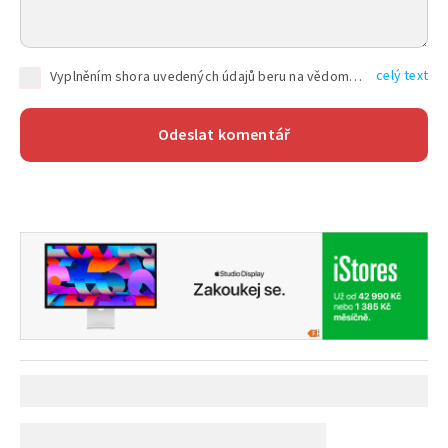
celý text
Vyplněním shora uvedených údajů beru na vědomí, že společnost TEXT FACTORY s.r.o., sídlem Brno, Durďákova 336/29, Černá Pole, PSČ: 613 00, IČ: 06157831, zapsané u Krajského soudu v Brně, oddíl C, vložka 100399, bude zpracovávat mé osobní údaje uvedené v rámci mnou vyplněného registračního formuláře na základě oprávněných zájmů TEXT FACTORY s.r.o. dle čl. 6 odst. 1 písm. f) GDPR a pro splnění právních povinností (čl. 6 odst. 1 písm. c) GDPR), a to pro tyto účely: nezbytnost zajistit oprávnění návštěvníka webových stránek provozovaných společností TEXT FACTORY s.r.o. přispívat aktivně ke zveřejněným článkům nebo v rámci diskusních fór a výkon práv TEXT FACTORY s.r.o. jako administrátora těchto diskusních fór. Více informací o zpracování osobních údajů a právech lze nalézt v