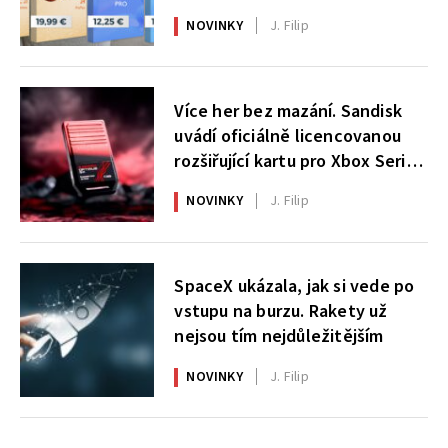
NOVINKY
J. Filip
Více her bez mazání. Sandisk
uvádí oficiálně licencovanou
rozšiřující kartu pro Xbox Series
X|S
NOVINKY
J. Filip
SpaceX ukázala, jak si vede po
vstupu na burzu. Rakety už
nejsou tím nejdůležitějším
NOVINKY
J. Filip