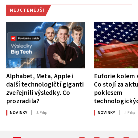
NEJČTENĚJŠÍ
Alphabet, Meta, Apple i
Euforie kolem A
další technologičtí giganti
Co stojí za akt
zveřejnili výsledky. Co
poklesem
prozradila?
technologickýc
NOVINKY
J. Filip
NOVINKY
J. Filip