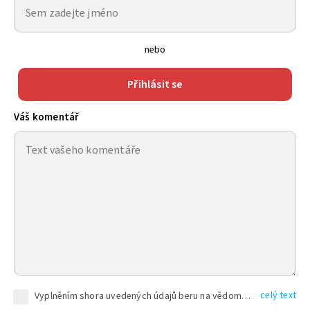
nebo
Přihlásit se
Váš komentář
celý text
Vyplněním shora uvedených údajů beru na vědomí, že společnost TEXT FACTORY s.r.o., sídlem Brno, Durďákova 336/29, Černá Pole, PSČ: 613 00, IČ: 06157831, zapsané u Krajského soudu v Brně, oddíl C, vložka 100399, bude zpracovávat mé osobní údaje uvedené v rámci mnou vyplněného registračního formuláře na základě oprávněných zájmů TEXT FACTORY s.r.o. dle čl. 6 odst. 1 písm. f) GDPR a pro splnění právních povinností (čl. 6 odst. 1 písm. c) GDPR), a to pro tyto účely: nezbytnost zajistit oprávnění návštěvníka webových stránek provozovaných společností TEXT FACTORY s.r.o. přispívat aktivně ke zveřejněným článkům nebo v rámci diskusních fór a výkon práv TEXT FACTORY s.r.o. jako administrátora těchto diskusních fór. Více informací o zpracování osobních údajů a právech lze nalézt v