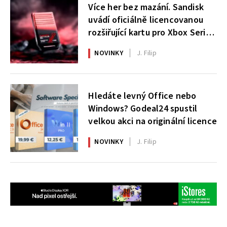
Více her bez mazání. Sandisk
uvádí oficiálně licencovanou
rozšiřující kartu pro Xbox Series
X|S
NOVINKY
J. Filip
Hledáte levný Office nebo
Windows? Godeal24 spustil
velkou akci na originální licence
NOVINKY
J. Filip