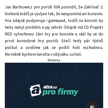
Jan Bartkowicz pro portál IGN potvrdil, že Zaklínač 2:
Vrahové králů je vyvíjen tak, že neopomíná ani konzole.
Hra údajně podporuje i gamepad, tudíž na konzoli by
tedy nebyl problém si jej zahrát. Údajně má CD Projekt
RED vytvořenou část hry pro konzole a rádi by se do
první konzolové hry pustili. Stačí tedy pár týdnů
počkat a uvidíme jak se polští hoši rozhodnou.
Nicméně bychom Geralta v obýváku uvítali.
Reklama