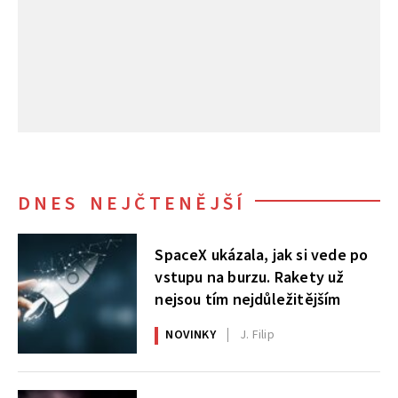
DNES NEJČTENĚJŠÍ
SpaceX ukázala, jak si vede po
vstupu na burzu. Rakety už
nejsou tím nejdůležitějším
NOVINKY
J. Filip