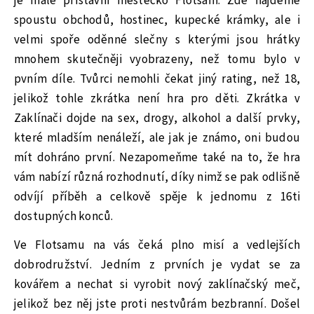
je malé přístavní městečko Flotsam. Zde najdeme
spoustu obchodů, hostinec, kupecké krámky, ale i
velmi spoře oděnné slečny s kterými jsou hrátky
mnohem skutečněji vyobrazeny, než tomu bylo v
pvním díle. Tvůrci nemohli čekat jiný rating, než 18,
jelikož tohle zkrátka není hra pro děti. Zkrátka v
Zaklínači dojde na sex, drogy, alkohol a další prvky,
které mladším nenáleží, ale jak je známo, oni budou
mít dohráno první. Nezapomeňme také na to, že hra
vám nabízí různá rozhodnutí, díky nimž se pak odlišně
odvíjí příběh a celkově spěje k jednomu z 16ti
dostupných konců.
Ve Flotsamu na vás čeká plno misí a vedlejších
dobrodružství. Jedním z prvních je vydat se za
kovářem a nechat si vyrobit nový zaklínačský meč,
jelikož bez něj jste proti nestvůrám bezbranní. Došel