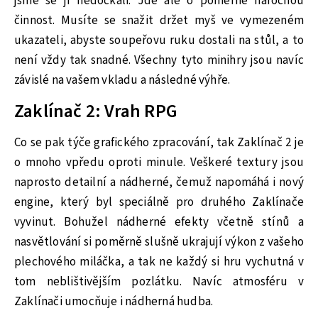
jsme se jí nedočkali. Jde ale o poměrně náročnou
činnost. Musíte se snažit držet myš ve vymezeném
ukazateli, abyste soupeřovu ruku dostali na stůl, a to
není vždy tak snadné. Všechny tyto minihry jsou navíc
závislé na vašem vkladu a následné výhře.
Zaklínač 2: Vrah RPG
Co se pak týče grafického zpracování, tak Zaklínač 2 je
o mnoho vpředu oproti minule. Veškeré textury jsou
naprosto detailní a nádherné, čemuž napomáhá i nový
engine, který byl speciálně pro druhého Zaklínače
vyvinut. Bohužel nádherné efekty včetně stínů a
nasvětlování si poměrně slušně ukrajují výkon z vašeho
plechového miláčka, a tak ne každý si hru vychutná v
tom neblištivějším pozlátku. Navíc atmosféru v
Zaklínači umocňuje i nádherná hudba.