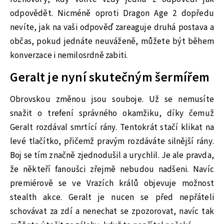
odpovědět. Nicméně oproti Dragon Age 2 dopředu
nevíte, jak na vaši odpověď zareaguje druhá postava a
občas, pokud jednáte neuváženě, můžete být během
konverzace i nemilosrdně zabiti.
Geralt je nyní skutečným šermířem
Obrovskou změnou jsou souboje. Už se nemusíte
snažit o trefení správného okamžiku, díky čemuž
Geralt rozdával smrtící rány. Tentokrát stačí klikat na
levé tlačítko, přičemž pravým rozdáváte silnější rány.
Boj se tím značně zjednodušil a urychlil. Je ale pravda,
že někteří fanoušci zřejmě nebudou nadšeni. Navíc
premiérově se ve Vrazích králů objevuje možnost
stealth akce. Geralt je nucen se před nepřáteli
schovávat za zdí a nenechat se zpozorovat, navíc tak