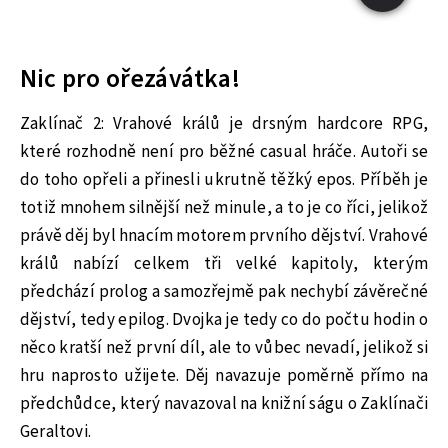
Nic pro ořezávátka!
Zaklínač 2: Vrahové králů je drsným hardcore RPG,
které rozhodně není pro běžné casual hráče. Autoři se
do toho opřeli a přinesli ukrutně těžký epos. Příběh je
totiž mnohem silnější než minule, a to je co říci, jelikož
právě děj byl hnacím motorem prvního dějství. Vrahové
králů nabízí celkem tři velké kapitoly, kterým
předchází prolog a samozřejmě pak nechybí závěrečné
dějství, tedy epilog. Dvojka je tedy co do počtu hodin o
něco kratší než první díl, ale to vůbec nevadí, jelikož si
hru naprosto užijete. Děj navazuje poměrně přímo na
předchůdce, který navazoval na knižní ságu o Zaklínači
Geraltovi.