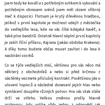
jsem tedy ke kováři a s potřebným svitkem k vykování a
potřebným obnosem orénů jsem měl rázem sříbrný
meč k dispozici. Flotsam je krytý dřevěnou hradbou,
jelikož v první kapitole je možnost odejít z městečka
do vedlejšího lesa, kde na vás číhá kdejaká havěť, a
také plno banditů. Ostatně hlavní náplní první kapitoly
je zabít říční příšeru, Kajrana (jakási obdoba Krakena).
A díky tomu budete občas muset zavítat i do lesa k
nasbírání vzorků.
Co se týče vedlejších misí, většinou pro vás něco má
některý z obchodníků a nebo si před krčmou z
nástěnky vezmete příslušný kontrakt. Povětšinou jde o
ulovení topivců a následné donesení jejich hlav nebo
vymlácení doupěte různých potvor. Hra vás však stále
drží ve střehu. Velkou změnou prošly hlavně
rozhovory, kdy volíte vždy jednu z odpovědí jak