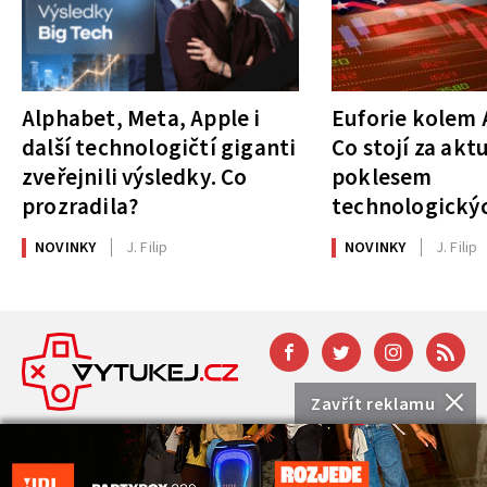
Alphabet, Meta, Apple i
Euforie kolem A
další technologičtí giganti
Co stojí za akt
zveřejnili výsledky. Co
poklesem
prozradila?
technologickýc
NOVINKY
J. Filip
NOVINKY
J. Filip
Zavřít reklamu