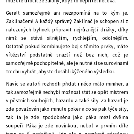
můžete útočit ze zálohy, když to nepřítel nečeká.
Geralt samozřejmě ani nezapomíná na to kým je.
Zaklínačem! A každý správný Zaklínač je schopen si z
nalezených bylinek připravit nejrůznější driáky, díky
nimž se stává silnějším, rychlejším, odolnějším.
Ostatně pokud kombinujete boj s těmito prvky, máte
vítězství podstatně snazší než bez nich, což je
samozřejmě pochopitelné, ale je nutné si se surovinami
trochu vyhrát, abyste dosáhli kýženého výsledku.
Navíc se autoři rozhodli přidat i něco málo miniher, a
tak samozřejmě nechybí možnost stát se opět mistrem
v pěstních soubojích, hazardu a také síly. Za hazard je
zde považován jako minule poker a co se pak týče síly,
tak ta je zde zpodobněna jako páka mezi dvěma
soupeři. Páka je zde novinkou, neboť v prvním díle