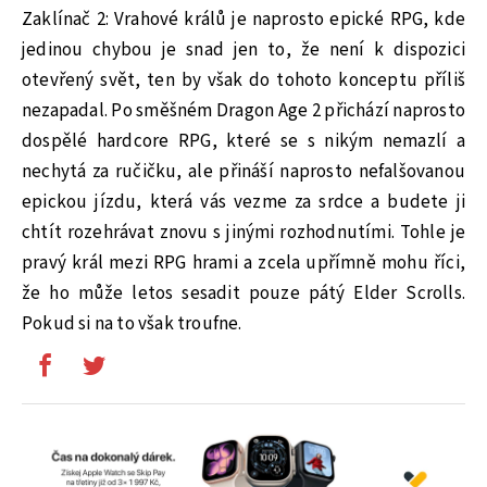
Zaklínač 2: Vrahové králů je naprosto epické RPG, kde
jedinou chybou je snad jen to, že není k dispozici
otevřený svět, ten by však do tohoto konceptu příliš
nezapadal. Po směšném Dragon Age 2 přichází naprosto
dospělé hardcore RPG, které se s nikým nemazlí a
nechytá za ručičku, ale přináší naprosto nefalšovanou
epickou jízdu, která vás vezme za srdce a budete ji
chtít rozehrávat znovu s jinými rozhodnutími. Tohle je
pravý král mezi RPG hrami a zcela upřímně mohu říci,
že ho může letos sesadit pouze pátý Elder Scrolls.
Pokud si na to však troufne.