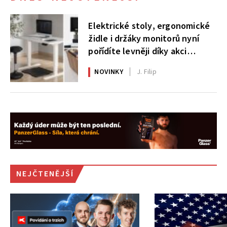
Elektrické stoly, ergonomické
židle i držáky monitorů nyní
pořídíte levněji díky akci
AlzaErgo
NOVINKY
J. Filip
NEJČTENĚJŠÍ