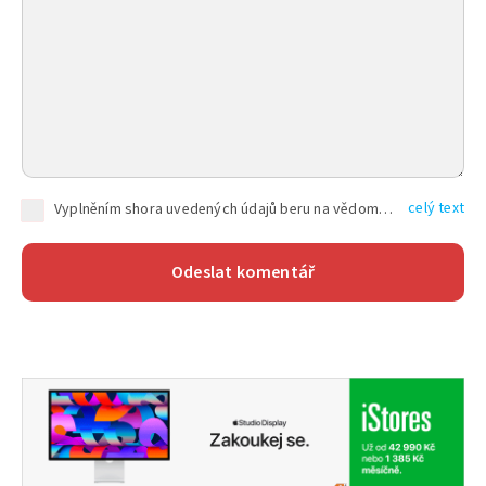
celý text
Vyplněním shora uvedených údajů beru na vědomí, že společnost TEXT FACTORY s.r.o., sídlem Brno, Durďákova 336/29, Černá Pole, PSČ: 613 00, IČ: 06157831, zapsané u Krajského soudu v Brně, oddíl C, vložka 100399, bude zpracovávat mé osobní údaje uvedené v rámci mnou vyplněného registračního formuláře na základě oprávněných zájmů TEXT FACTORY s.r.o. dle čl. 6 odst. 1 písm. f) GDPR a pro splnění právních povinností (čl. 6 odst. 1 písm. c) GDPR), a to pro tyto účely: nezbytnost zajistit oprávnění návštěvníka webových stránek provozovaných společností TEXT FACTORY s.r.o. přispívat aktivně ke zveřejněným článkům nebo v rámci diskusních fór a výkon práv TEXT FACTORY s.r.o. jako administrátora těchto diskusních fór. Více informací o zpracování osobních údajů a právech lze nalézt v