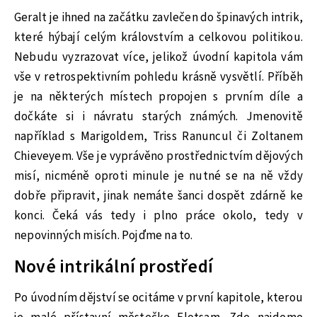
Geralt je ihned na začátku zavlečen do špinavých intrik,
které hýbají celým královstvím a celkovou politikou.
Nebudu vyzrazovat více, jelikož úvodní kapitola vám
vše v retrospektivním pohledu krásně vysvětlí. Příběh
je na některých místech propojen s prvním díle a
dočkáte si i návratu starých známých. Jmenovitě
například s Marigoldem, Triss Ranuncul či Zoltanem
Chieveyem. Vše je vyprávěno prostřednictvím dějových
misí, nicméně oproti minule je nutné se na ně vždy
dobře připravit, jinak nemáte šanci dospět zdárně ke
konci. Čeká vás tedy i plno práce okolo, tedy v
nepovinných misích. Pojďme na to.
Nové intrikální prostředí
Po úvodním dějství se ocitáme v první kapitole, kterou