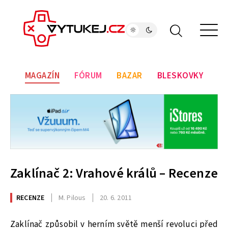
MAGAZÍN
FÓRUM
BAZAR
BLESKOVKY
Zaklínač 2: Vrahové králů – Recenze
RECENZE
M. Pilous
20. 6. 2011
Zaklínač způsobil v herním světě menší revoluci před