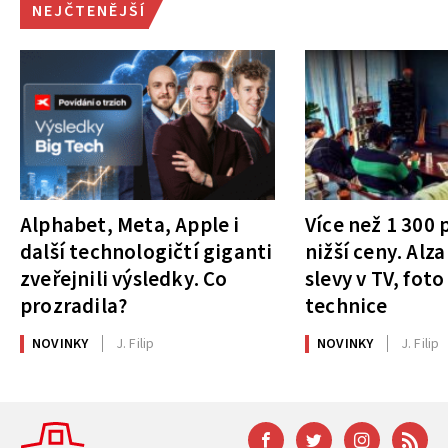
NEJČTENĚJŠÍ
Alphabet, Meta, Apple i
Více než 1 300
další technologičtí giganti
nižší ceny. Alza
zveřejnili výsledky. Co
slevy v TV, foto
prozradila?
technice
NOVINKY
J. Filip
NOVINKY
J. Filip