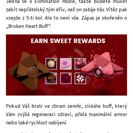
Jedná se o Elimination mode, takže budete muset
zabít nepřátelský tým dřív, než on zabije Vás. Vítěz pak
vzejde z 5-ti kol. Ale to není vše. Zápas je okořeněn o
„Broken Heart Buff“.
Pokud Váš bratr ve zbrani zemře, získáte buff, který
Vám zvýšá regeneraci zdraví, přidá maximální armor
nebo také rychlost nabíjení.