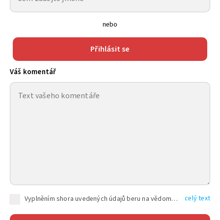
nebo
Přihlásit se
Váš komentář
celý text
Vyplněním shora uvedených údajů beru na vědomí, že společnost TEXT FACTORY s.r.o., sídlem Brno, Durďákova 336/29, Černá Pole, PSČ: 613 00, IČ: 06157831, zapsané u Krajského soudu v Brně, oddíl C, vložka 100399, bude zpracovávat mé osobní údaje uvedené v rámci mnou vyplněného registračního formuláře na základě oprávněných zájmů TEXT FACTORY s.r.o. dle čl. 6 odst. 1 písm. f) GDPR a pro splnění právních povinností (čl. 6 odst. 1 písm. c) GDPR), a to pro tyto účely: nezbytnost zajistit oprávnění návštěvníka webových stránek provozovaných společností TEXT FACTORY s.r.o. přispívat aktivně ke zveřejněným článkům nebo v rámci diskusních fór a výkon práv TEXT FACTORY s.r.o. jako administrátora těchto diskusních fór. Více informací o zpracování osobních údajů a právech lze nalézt v