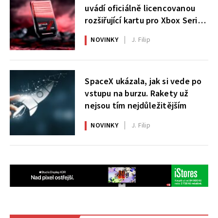
uvádí oficiálně licencovanou
rozšiřující kartu pro Xbox Series
X|S
NOVINKY
J. Filip
SpaceX ukázala, jak si vede po
vstupu na burzu. Rakety už
nejsou tím nejdůležitějším
NOVINKY
J. Filip