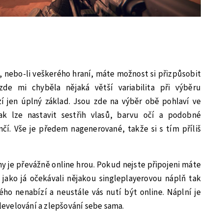
nebo-li veškerého hraní, máte možnost si přizpůsobit
de mi chyběla nějaká větší variabilita při výběru
zí jen úplný základ. Jsou zde na výběr obě pohlaví ve
ak lze nastavit sestřih vlasů, barvu očí a podobné
čí. Vše je předem nagenerované, takže si s tím příliš
tiny je převážně online hrou. Pokud nejste připojeni máte
ě jako já očekávali nějakou singleplayerovou náplň tak
ho nenabízí a neustále vás nutí být online. Náplní je
 levelování a zlepšování sebe sama.