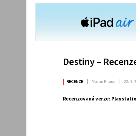
Destiny – Recenz
RECENZE
Martin Pilous
22. 9.
Recenzovaná verze: Playstatio