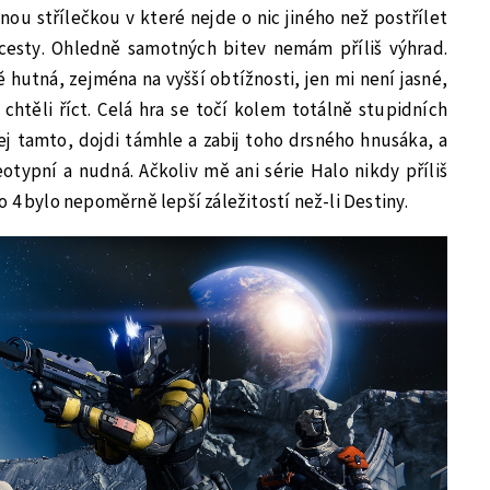
nou střílečkou v které nejde o nic jiného než postřílet
cesty. Ohledně samotných bitev nemám příliš výhrad.
 hutná, zejména na vyšší obtížnosti, jen mi není jasné,
 chtěli říct. Celá hra se točí kolem totálně stupidních
lej tamto, dojdi támhle a zabij toho drsného hnusáka, a
typní a nudná. Ačkoliv mě ani série Halo nikdy příliš
 4 bylo nepoměrně lepší záležitostí než-li Destiny.