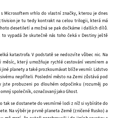
s Microsoftem vrhlo do vlastní značky, kterou je dnes
ivision je tu tedy kontrakt na celou trilogii, která má
oto desetiletí a možná se pak dočkáme i dalších dílů.
k to vypadá že skutečně nás toho čeká v Destiny ještě
lká katastrofa. V podstatě se nedozvíte vůbec nic. Na
ý měsíc, který umožňuje rychlé cestování vesmírem a
 jiné planety a také prozkoumávat blíže vesmír. Lidstvo
ěsivému nepříteli. Poslední město na Zemi zůstává pod
Vy jste probuzeni po dlouhém odpočinku (rozuměj po
ítomný společník, označovaný jako Ghost.
o tak se dostanete do vesmírné lodi z níž si vybíráte do
nete. Na výběr je prvně planeta Země (zničené Rusko) a