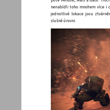
poté Věnuše, Mars a další. Troch
nenabídli toho mnohem více i c
jednotlivé lokace jsou ztvárn
slušné úrovni.