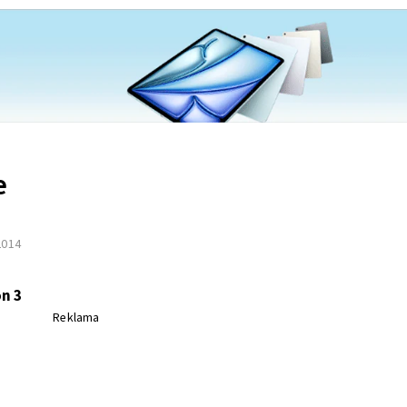
e
 2014
n 3
Reklama