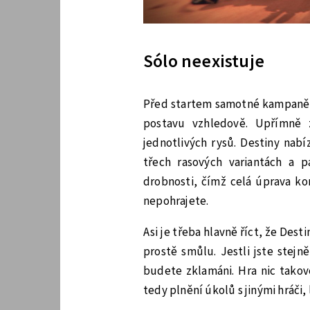
Sólo neexistuje
Před startem samotné kampaně, 
postavu vzhledově. Upřímně z
jednotlivých rysů. Destiny nabí
třech rasových variantách a p
drobnosti, čímž celá úprava kon
nepohrajete.
Asi je třeba hlavně říct, že Des
prostě smůlu. Jestli jste stejn
budete zklamáni. Hra nic takové
tedy plnění úkolů s jinými hráči,