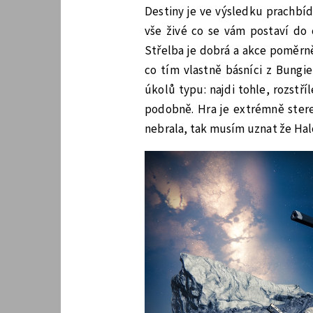
Destiny je ve výsledku prachbíd
vše živé co se vám postaví do 
Střelba je dobrá a akce poměrně
co tím vlastně básníci z Bungie
úkolů typu: najdi tohle, rozstří
podobně. Hra je extrémně stereo
nebrala, tak musím uznat že Halo