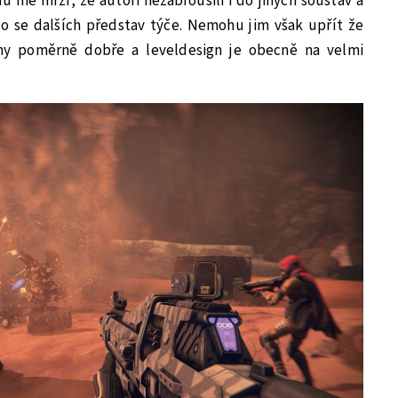
u mě mrzí, že autoři nezabrousili i do jiných soustav a
o se dalších představ týče. Nemohu jim však upřít že
ěny poměrně dobře a leveldesign je obecně na velmi