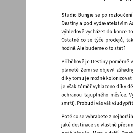
Studio Bungie se po rozloučení 
Destiny a pod vydavatelstvím Act
výhledově vycházet do konce toh
Ostatně co se týče prodejů, ta
hodně. Ale budeme o to stát?
Příběhově je Destiny poměrně ve
planetě Zemi se objevil záhadn
díky tomu je možné kolonizovat i
je však téměř vyhlazeno díky d
ochranou tajuplného měsíce. 
smrti). Probudí vás váš všudypř
Poté co se vyhrabete z nejhoršíh
jaké destinace se vlastně přesu