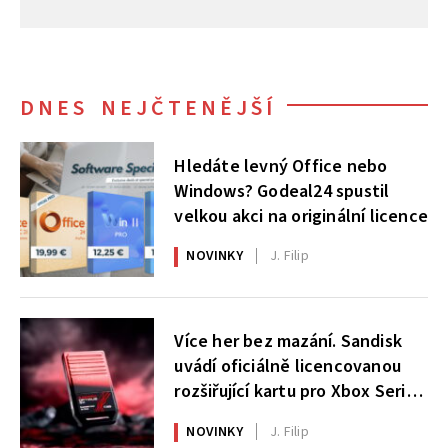
DNES NEJČTENĚJŠÍ
Hledáte levný Office nebo
Windows? Godeal24 spustil
velkou akci na originální licence
NOVINKY
J. Filip
Více her bez mazání. Sandisk
uvádí oficiálně licencovanou
rozšiřující kartu pro Xbox Series
X|S
NOVINKY
J. Filip