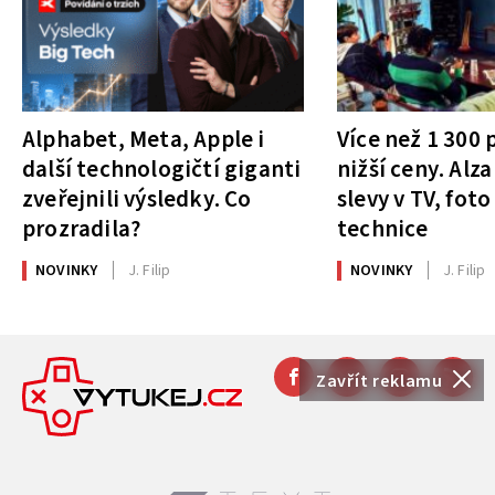
Alphabet, Meta, Apple i
Více než 1 300
další technologičtí giganti
nižší ceny. Alza
zveřejnili výsledky. Co
slevy v TV, foto
prozradila?
technice
NOVINKY
J. Filip
NOVINKY
J. Filip
Zavřít reklamu