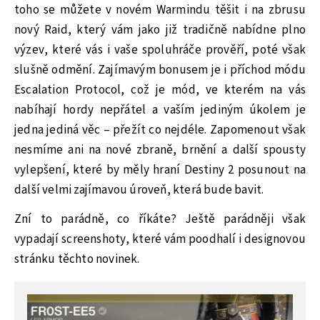
toho se můžete v novém Warmindu těšit i na zbrusu
nový Raid, který vám jako již tradičně nabídne plno
výzev, které vás i vaše spoluhráče prověří, poté však
slušně odmění. Zajímavým bonusem je i příchod módu
Escalation Protocol, což je mód, ve kterém na vás
nabíhají hordy nepřátel a vaším jediným úkolem je
jedna jediná věc – přežít co nejdéle. Zapomenout však
nesmíme ani na nové zbraně, brnění a další spousty
vylepšení, které by měly hraní Destiny 2 posunout na
další velmi zajímavou úroveň, která bude bavit.
Zní to parádně, co říkáte? Ještě parádněji však
vypadají screenshoty, které vám poodhalí i designovou
stránku těchto novinek.