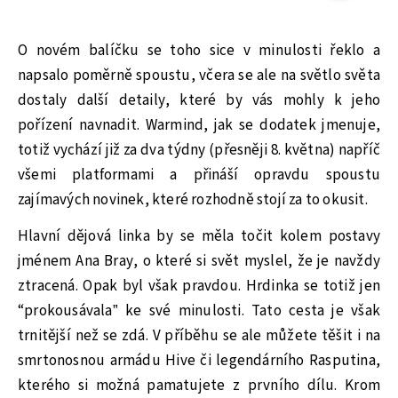
O novém balíčku se toho sice v minulosti řeklo a
napsalo poměrně spoustu, včera se ale na světlo světa
dostaly další detaily, které by vás mohly k jeho
pořízení navnadit. Warmind, jak se dodatek jmenuje,
totiž vychází již za dva týdny (přesněji 8. května) napříč
všemi platformami a přináší opravdu spoustu
zajímavých novinek, které rozhodně stojí za to okusit.
Hlavní dějová linka by se měla točit kolem postavy
jménem Ana Bray, o které si svět myslel, že je navždy
ztracená. Opak byl však pravdou. Hrdinka se totiž jen
“prokousávala” ke své minulosti. Tato cesta je však
trnitější než se zdá. V příběhu se ale můžete těšit i na
smrtonosnou armádu Hive či legendárního Rasputina,
kterého si možná pamatujete z prvního dílu. Krom