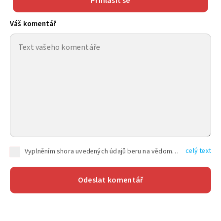
Přihlásit se
Váš komentář
celý text
Vyplněním shora uvedených údajů beru na vědomí, že společnost TEXT FACTORY s.r.o., sídlem Brno, Durďákova 336/29, Černá Pole, PSČ: 613 00, IČ: 06157831, zapsané u Krajského soudu v Brně, oddíl C, vložka 100399, bude zpracovávat mé osobní údaje uvedené v rámci mnou vyplněného registračního formuláře na základě oprávněných zájmů TEXT FACTORY s.r.o. dle čl. 6 odst. 1 písm. f) GDPR a pro splnění právních povinností (čl. 6 odst. 1 písm. c) GDPR), a to pro tyto účely: nezbytnost zajistit oprávnění návštěvníka webových stránek provozovaných společností TEXT FACTORY s.r.o. přispívat aktivně ke zveřejněným článkům nebo v rámci diskusních fór a výkon práv TEXT FACTORY s.r.o. jako administrátora těchto diskusních fór. Více informací o zpracování osobních údajů a právech lze nalézt v