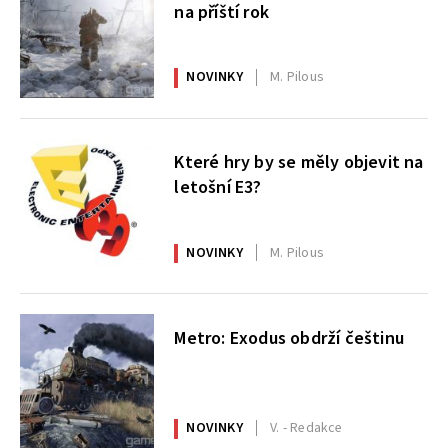
na příští rok
NOVINKY
M. Pilous
Které hry by se měly objevit na
letošní E3?
NOVINKY
M. Pilous
Metro: Exodus obdrží češtinu
NOVINKY
V. - Redakce