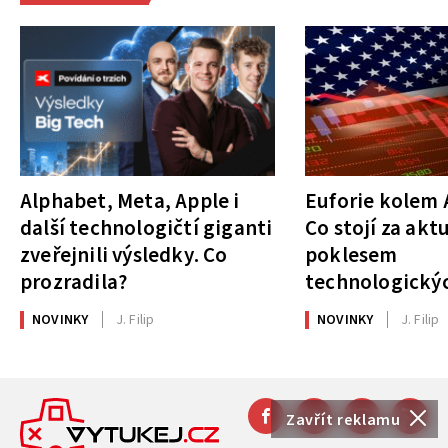
Alphabet, Meta, Apple i
Euforie kolem A
další technologičtí giganti
Co stojí za akt
zveřejnili výsledky. Co
poklesem
prozradila?
technologickýc
NOVINKY
J. Filip
NOVINKY
J. Filip
Zavřít reklamu