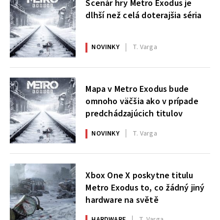
Scenár hry Metro Exodus je
dlhší než celá doterajšia séria
NOVINKY
T. Varga
Mapa v Metro Exodus bude
omnoho väčšia ako v prípade
predchádzajúcich titulov
NOVINKY
T. Varga
Xbox One X poskytne titulu
Metro Exodus to, co žádný jiný
hardware na světě
HARDWARE
T. Varga