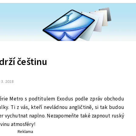
rží češtinu
. 3. 2018
série Metro s podtitulem Exodus podle zpráv obchodu
ulky. Ti z vás, kteří nevládnou angličtině, si tak budou
ler vychutnat naplno. Nezapomeňte také zapnout ruský
ovinu atmosféry!
Reklama