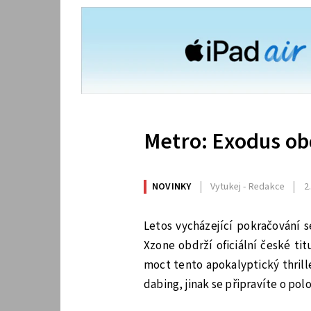
Metro: Exodus obd
NOVINKY
Vytukej - Redakce
2
Letos vycházející pokračování 
Xzone obdrží oficiální české tit
moct tento apokalyptický thril
dabing, jinak se připravíte o pol