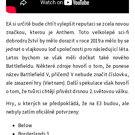
EA si určitě bude chtít vylepšit reputaci se zcela novou
značkou, kterou je Anthem. Toto velkolepé sci-fi
dobrodružství by mělo dorazit v roce 2019 a mělo by se
jednat o vlajkovou loď společnosti pro následující léta.
Letos bychom se však měli dočkat také nového
Battlefieldu. Některé zdroje hovoří o tom, že ponese
název Battlefield V, přičemž V nebude značit číslovku,
ale zasazení hry (Vietnam). Další spekulace však hovoří
o tom, že tvůrci chtějí přivést drsnou 2. světovou válku.
Hry, u kterých se předpokládá, že na E3 budou, ale
nebyly zatím oficiálně potvrzeny:
Below
Borderlands 3