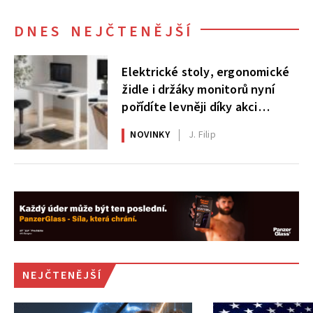
DNES NEJČTENĚJŠÍ
Elektrické stoly, ergonomické
židle i držáky monitorů nyní
pořídíte levněji díky akci
AlzaErgo
NOVINKY
J. Filip
NEJČTENĚJŠÍ