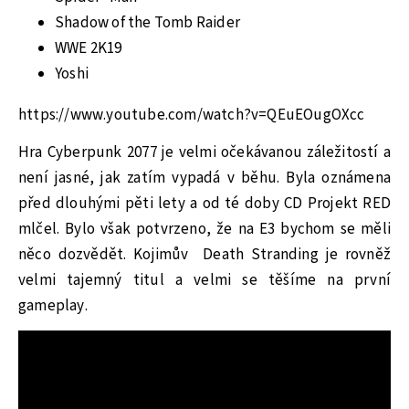
Shadow of the Tomb Raider
WWE 2K19
Yoshi
https://www.youtube.com/watch?v=QEuEOugOXcc
Hra Cyberpunk 2077 je velmi očekávanou záležitostí a
není jasné, jak zatím vypadá v běhu. Byla oznámena
před dlouhými pěti lety a od té doby CD Projekt RED
mlčel. Bylo však potvrzeno, že na E3 bychom se měli
něco dozvědět. Kojimův Death Stranding je rovněž
velmi tajemný titul a velmi se těšíme na první
gameplay.