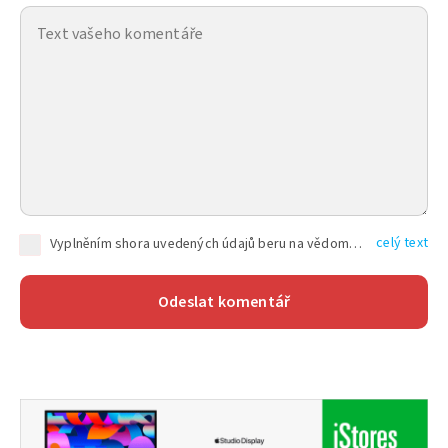
celý text
Vyplněním shora uvedených údajů beru na vědomí, že společnost TEXT FACTORY s.r.o., sídlem Brno, Durďákova 336/29, Černá Pole, PSČ: 613 00, IČ: 06157831, zapsané u Krajského soudu v Brně, oddíl C, vložka 100399, bude zpracovávat mé osobní údaje uvedené v rámci mnou vyplněného registračního formuláře na základě oprávněných zájmů TEXT FACTORY s.r.o. dle čl. 6 odst. 1 písm. f) GDPR a pro splnění právních povinností (čl. 6 odst. 1 písm. c) GDPR), a to pro tyto účely: nezbytnost zajistit oprávnění návštěvníka webových stránek provozovaných společností TEXT FACTORY s.r.o. přispívat aktivně ke zveřejněným článkům nebo v rámci diskusních fór a výkon práv TEXT FACTORY s.r.o. jako administrátora těchto diskusních fór. Více informací o zpracování osobních údajů a právech lze nalézt v