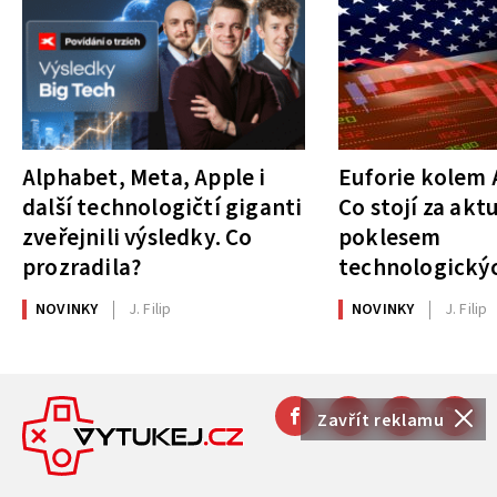
Alphabet, Meta, Apple i
Euforie kolem A
další technologičtí giganti
Co stojí za akt
zveřejnili výsledky. Co
poklesem
prozradila?
technologickýc
NOVINKY
J. Filip
NOVINKY
J. Filip
Zavřít reklamu