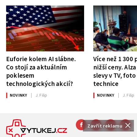
Euforie kolem AI slábne.
Více než 1 300
Co stojí za aktuálním
nižší ceny. Alza
poklesem
slevy v TV, foto
technologických akcií?
technice
NOVINKY
J. Filip
NOVINKY
J. Filip
Zavřít reklamu