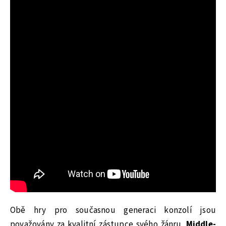
Obě hry pro současnou generaci konzolí jsou
považovány za kvalitní zástupce svého žánru.
Middle-