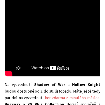
Na vyzvednutí
Shadow of War
a
Hollow Knight
budou dostupné od 3. do 30. listopadu. Máte ještě tedy
pár dní na vyzvednutí
her zdarma z minulého měsíce
.
Bugsnax
a
PS Plus Collection
dorazí společně s