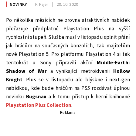
NOVINKY
P. Pajer
29. 10. 2020
Po několika měsících ne zrovna atraktivních nabídek
přeřazuje předplatné Playstation Plus na vyšší
rychlostní stupeň. Služba musí v listopadu splnit přání
jak hráčům na současných konzolích, tak majitelům
nové Playstation 5. Pro platformu Playstation 4 si tak
tentokrát u Sony připravili akční
Middle-Earth:
Shadow of War
a vynikající metroidvanii
Hollow
Knight
. Plus se v listopadu ale blýskne i next-gen
nabídkou, kde bude hráčům na PS5 rozdávat úplnou
novinku
Bugsnax
a k tomu přístup k herní knihovně
Playstation Plus Collection
.
Reklama