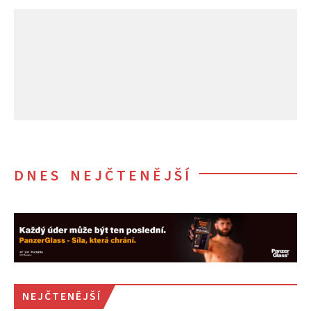
DNES NEJČTENĚJŠÍ
NEJČTENĚJŠÍ