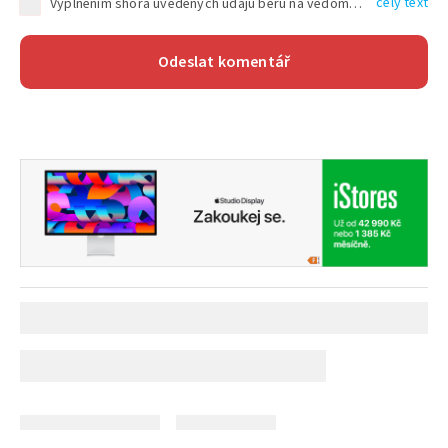
celý text
Vyplněním shora uvedených údajů beru na vědomí, že společnost TEXT FACTORY s.r.o., sídlem Brno, Durďákova 336/29, Černá Pole, PSČ: 613 00, IČ: 06157831, zapsané u Krajského soudu v Brně, oddíl C, vložka 100399, bude zpracovávat mé osobní údaje uvedené v rámci mnou vyplněného registračního formuláře na základě oprávněných zájmů TEXT FACTORY s.r.o. dle čl. 6 odst. 1 písm. f) GDPR a pro splnění právních povinností (čl. 6 odst. 1 písm. c) GDPR), a to pro tyto účely: nezbytnost zajistit oprávnění návštěvníka webových stránek provozovaných společností TEXT FACTORY s.r.o. přispívat aktivně ke zveřejněným článkům nebo v rámci diskusních fór a výkon práv TEXT FACTORY s.r.o. jako administrátora těchto diskusních fór. Více informací o zpracování osobních údajů a právech lze nalézt v