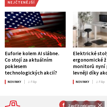
NEJČTENĚJŠÍ
Euforie kolem AI slábne.
Elektrické stol
Co stojí za aktuálním
ergonomické ži
poklesem
monitorů nyní 
technologických akcií?
levněji díky ak
NOVINKY
J. Filip
NOVINKY
J. Filip
Zavřít reklamu