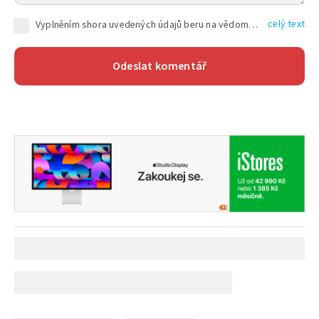
celý text
Vyplněním shora uvedených údajů beru na vědomí, že společnost TEXT FACTORY s.r.o., sídlem Brno, Durďákova 336/29, Černá Pole, PSČ: 613 00, IČ: 06157831, zapsané u Krajského soudu v Brně, oddíl C, vložka 100399, bude zpracovávat mé osobní údaje uvedené v rámci mnou vyplněného registračního formuláře na základě oprávněných zájmů TEXT FACTORY s.r.o. dle čl. 6 odst. 1 písm. f) GDPR a pro splnění právních povinností (čl. 6 odst. 1 písm. c) GDPR), a to pro tyto účely: nezbytnost zajistit oprávnění návštěvníka webových stránek provozovaných společností TEXT FACTORY s.r.o. přispívat aktivně ke zveřejněným článkům nebo v rámci diskusních fór a výkon práv TEXT FACTORY s.r.o. jako administrátora těchto diskusních fór. Více informací o zpracování osobních údajů a právech lze nalézt v