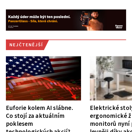
NEJČTENĚJŠÍ
Euforie kolem AI slábne.
Elektrické stol
Co stojí za aktuálním
ergonomické ži
poklesem
monitorů nyní 
technologických akcií?
levněji díky ak