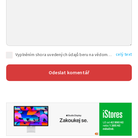
celý text
Vyplněním shora uvedených údajů beru na vědomí, že společnost TEXT FACTORY s.r.o., sídlem Brno, Durďákova 336/29, Černá Pole, PSČ: 613 00, IČ: 06157831, zapsané u Krajského soudu v Brně, oddíl C, vložka 100399, bude zpracovávat mé osobní údaje uvedené v rámci mnou vyplněného registračního formuláře na základě oprávněných zájmů TEXT FACTORY s.r.o. dle čl. 6 odst. 1 písm. f) GDPR a pro splnění právních povinností (čl. 6 odst. 1 písm. c) GDPR), a to pro tyto účely: nezbytnost zajistit oprávnění návštěvníka webových stránek provozovaných společností TEXT FACTORY s.r.o. přispívat aktivně ke zveřejněným článkům nebo v rámci diskusních fór a výkon práv TEXT FACTORY s.r.o. jako administrátora těchto diskusních fór. Více informací o zpracování osobních údajů a právech lze nalézt v