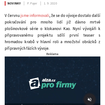
NOVINKY
P. Pajer
1. 9. 2020
V červnu
jsme informovali
, že se do vývoje dostalo další
pokračování pro mnoho lidí již dávno mrtvé
plošinovkové série o klokanovi Kao. Nyní vývojáři k
připravovanému projektu sdílí první teaser s
hromadou krabů v hlavní roli a množství obrázků z
přípravných fázích vývoje.
Reklama