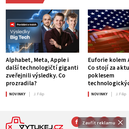
Alphabet, Meta, Apple i
Euforie kolem A
další technologičtí giganti
Co stojí za akt
zveřejnili výsledky. Co
poklesem
prozradila?
technologickýc
NOVINKY
J. Filip
NOVINKY
J. Filip
Zavřít reklamu