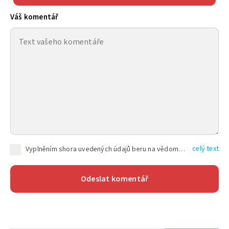
Váš komentář
celý text
Vyplněním shora uvedených údajů beru na vědomí, že společnost TEXT FACTORY s.r.o., sídlem Brno, Durďákova 336/29, Černá Pole, PSČ: 613 00, IČ: 06157831, zapsané u Krajského soudu v Brně, oddíl C, vložka 100399, bude zpracovávat mé osobní údaje uvedené v rámci mnou vyplněného registračního formuláře na základě oprávněných zájmů TEXT FACTORY s.r.o. dle čl. 6 odst. 1 písm. f) GDPR a pro splnění právních povinností (čl. 6 odst. 1 písm. c) GDPR), a to pro tyto účely: nezbytnost zajistit oprávnění návštěvníka webových stránek provozovaných společností TEXT FACTORY s.r.o. přispívat aktivně ke zveřejněným článkům nebo v rámci diskusních fór a výkon práv TEXT FACTORY s.r.o. jako administrátora těchto diskusních fór. Více informací o zpracování osobních údajů a právech lze nalézt v