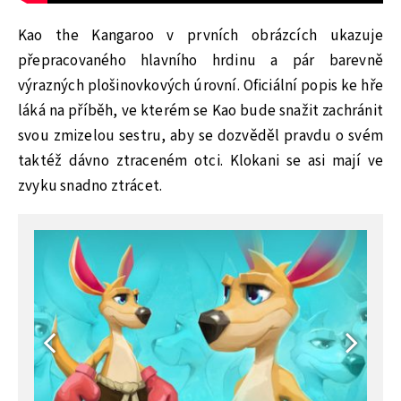
Kao the Kangaroo v prvních obrázcích ukazuje
přepracovaného hlavního hrdinu a pár barevně
výrazných plošinovkových úrovní. Oficiální popis ke hře
láká na příběh, ve kterém se Kao bude snažit zachránit
svou zmizelou sestru, aby se dozvěděl pravdu o svém
taktéž dávno ztraceném otci. Klokani se asi mají ve
zvyku snadno ztrácet.