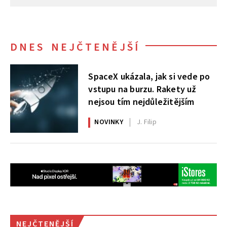
DNES NEJČTENĚJŠÍ
SpaceX ukázala, jak si vede po
vstupu na burzu. Rakety už
nejsou tím nejdůležitějším
NOVINKY
J. Filip
NEJČTENĚJŠÍ