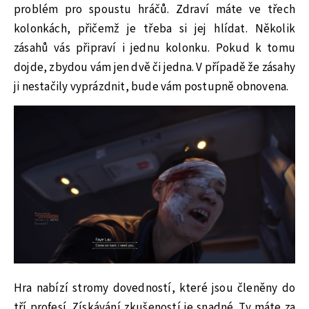
problém pro spoustu hráčů. Zdraví máte ve třech
kolonkách, přičemž je třeba si jej hlídat. Několik
zásahů vás připraví i jednu kolonku. Pokud k tomu
dojde, zbydou vám jen dvě či jedna. V případě že zásahy
ji nestačily vyprázdnit, bude vám postupně obnovena.
Hra nabízí stromy dovedností, které jsou členěny do
tří profesí. Získávání zkušeností je snadné. Ty máte za