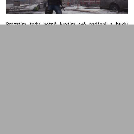
Prozatím tedy notně krotím své nadšení a budu
sledovat jak se The Division povede po vydání. Beta mě
však nepřesvědčila k tomu, abych v den vydání
s nadšením stepoval u nejbližšího obchodu. Veskrze je
The Division průměrná střílečka, která se jistojistě
prodávat bude, ale zejména díky skvělé práci
v marketingovém oddělení Ubisoftu.
Kromě dojmů z bety jsme pro vás zajistili také
zbylé informace o The Division do samostatného
preview