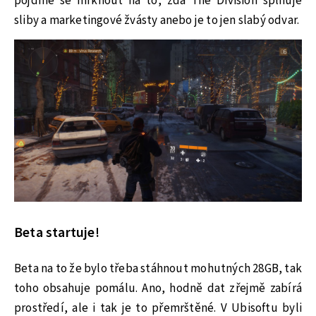
pojďme se mrknout na to, zda The Division splňuje
sliby a marketingové žvásty anebo je to jen slabý odvar.
Beta startuje!
Beta na to že bylo třeba stáhnout mohutných 28GB, tak
toho obsahuje pomálu. Ano, hodně dat zřejmě zabírá
prostředí, ale i tak je to přemrštěné. V Ubisoftu byli