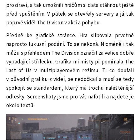
prozíraví, a tak umožnili hráčům si data stáhnout ještě
před spuštěním. V pátek se otevřely servery a já tak
poprvé viděl The Divison v akci a pohybu.
Předně ke grafické stránce. Hra slibovala prvotně
naprosto luxusní podání. To se nekoná. Nicméně i tak
můžu s přehledem The Division označit za velice dobře
vypadající střílečku. Grafika mi místy připomínala The
Last of Us v multiplayerovém režimu. Ti co doufali
v původní grafiku z videí, se nedočkají a musí se tedy
spokojit se standardem, který má trochu naleštěnější
odlesky. Screenshoty jsme pro vás nafotili a najdete je
okolo textů.