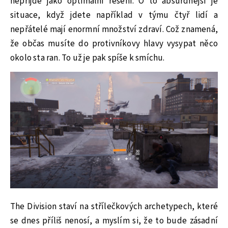
nepřijde jako optimální řešení. O to absurdnější je
situace, když jdete například v týmu čtyř lidí a
nepřátelé mají enormní množství zdraví. Což znamená,
že občas musíte do protivníkovy hlavy vysypat něco
okolo sta ran. To už je pak spíše k smíchu.
The Division staví na střílečkových archetypech, které
se dnes příliš nenosí, a myslím si, že to bude zásadní