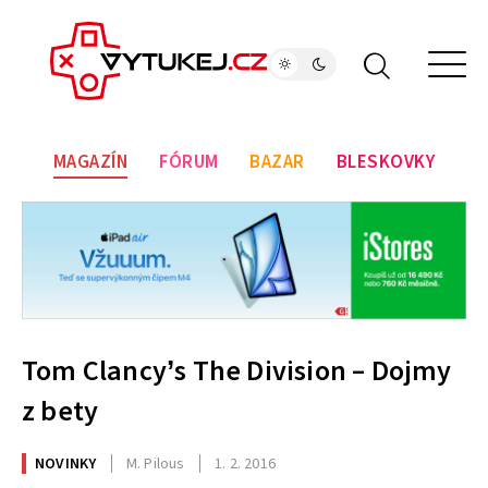
MAGAZÍN
FÓRUM
BAZAR
BLESKOVKY
Tom Clancy’s The Division – Dojmy
z bety
NOVINKY
M. Pilous
1. 2. 2016