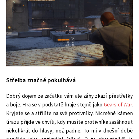
Střelba značně pokulhává
Dobrý dojem ze začátku vám ale záhy zkazí přestřelky
a boje. Hra se v podstatě hraje stejně jako
Gears of War
.
Kryjete se a střílíte na své protivníky. Nicméně kámen
úrazu přijde ve chvíli, kdy musíte protivníka zasáhnout
několikrát do hlavy, než padne. To mi v dnešní době