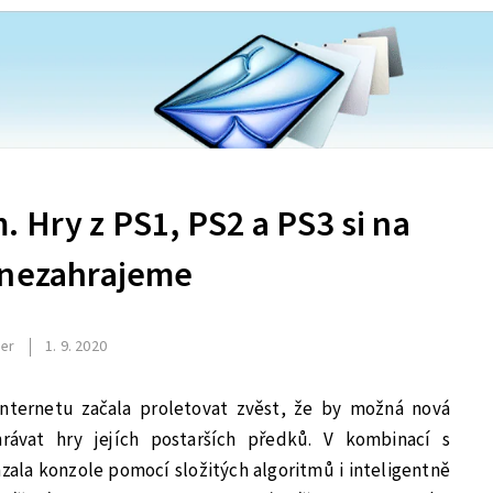
 Hry z PS1, PS2 a PS3 si na
 nezahrajeme
jer
1. 9. 2020
nternetu začala proletovat zvěst, že by možná nová
hrávat hry jejích postarších předků. V kombinací s
zala konzole pomocí složitých algoritmů i inteligentně