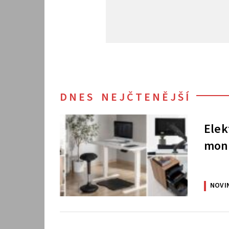
DNES NEJČTENĚJŠÍ
Elek
moni
NOVI