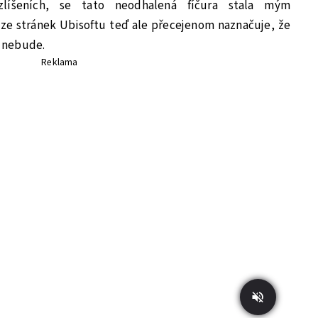
zlíšeních, se tato neodhalená fíčura stala mým
ze stránek Ubisoftu teď ale přecejenom naznačuje, že
t nebude.
Reklama