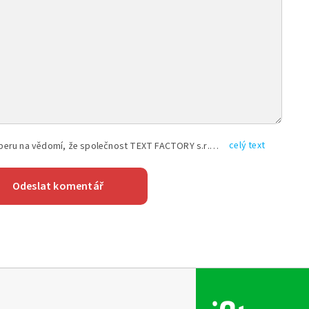
celý text
Vyplněním shora uvedených údajů beru na vědomí, že společnost TEXT FACTORY s.r.o., sídlem Brno, Durďákova 336/29, Černá Pole, PSČ: 613 00, IČ: 06157831, zapsané u Krajského soudu v Brně, oddíl C, vložka 100399, bude zpracovávat mé osobní údaje uvedené v rámci mnou vyplněného registračního formuláře na základě oprávněných zájmů TEXT FACTORY s.r.o. dle čl. 6 odst. 1 písm. f) GDPR a pro splnění právních povinností (čl. 6 odst. 1 písm. c) GDPR), a to pro tyto účely: nezbytnost zajistit oprávnění návštěvníka webových stránek provozovaných společností TEXT FACTORY s.r.o. přispívat aktivně ke zveřejněným článkům nebo v rámci diskusních fór a výkon práv TEXT FACTORY s.r.o. jako administrátora těchto diskusních fór. Více informací o zpracování osobních údajů a právech lze nalézt v