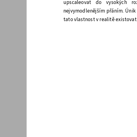
upscaleovat do vysokých ro
nejvymodlenějším přáním. Únik 
tato vlastnost v realitě existova