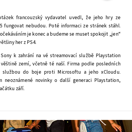
otázek francouzský vydavatel uvedl, že jeho hry ze
 5 fungovat nebudou. Poté informaci ze stránek stáhl.
 očekáváním je konec a budeme se muset spokojit „jen“
ětšiny her z PS4.
í Sony k zahrání na vé streamovací službě Playstation
věštině zemí, včetně té naší. Firma podle posledních
e službou do boje proti Microsoftu a jeho xCloudu.
ím neoznámené novinky o další generaci Playstation,
ačátku září.