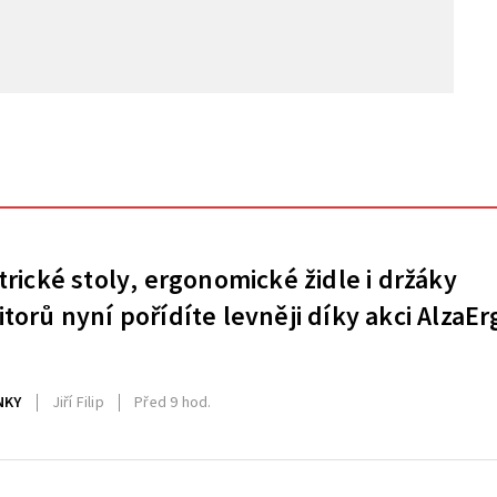
trické stoly, ergonomické židle i držáky
torů nyní pořídíte levněji díky akci AlzaEr
NKY
Jiří Filip
Před 9 hod.