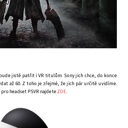
ude jistě patřit i VR titulům. Sony jich chce, do konce
ydat až 60. Z toho je zřejmé, že jich pár určitě uvidíme.
 pro headset PSVR najdete
ZDE
.