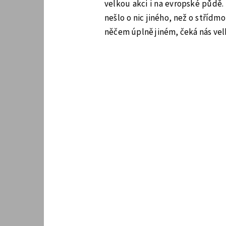
velkou akci i na evropské půdě.
nešlo o nic jiného, než o střídm
něčem úplně jiném, čeká nás vel