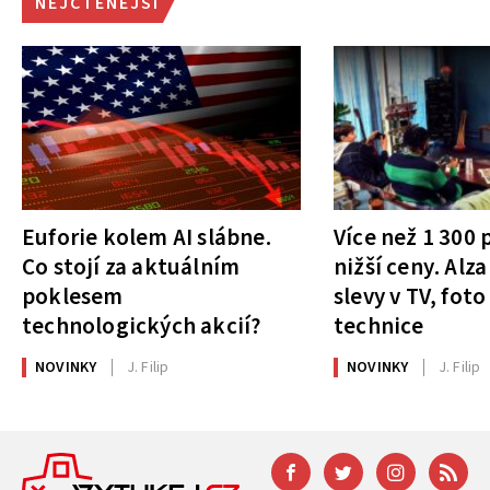
NEJČTENĚJŠÍ
Euforie kolem AI slábne.
Více než 1 300
Co stojí za aktuálním
nižší ceny. Alza
poklesem
slevy v TV, foto
technologických akcií?
technice
NOVINKY
J. Filip
NOVINKY
J. Filip