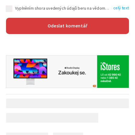
celý text
Vyplněním shora uvedených údajů beru na vědomí, že společnost TEXT FACTORY s.r.o., sídlem Brno, Durďákova 336/29, Černá Pole, PSČ: 613 00, IČ: 06157831, zapsané u Krajského soudu v Brně, oddíl C, vložka 100399, bude zpracovávat mé osobní údaje uvedené v rámci mnou vyplněného registračního formuláře na základě oprávněných zájmů TEXT FACTORY s.r.o. dle čl. 6 odst. 1 písm. f) GDPR a pro splnění právních povinností (čl. 6 odst. 1 písm. c) GDPR), a to pro tyto účely: nezbytnost zajistit oprávnění návštěvníka webových stránek provozovaných společností TEXT FACTORY s.r.o. přispívat aktivně ke zveřejněným článkům nebo v rámci diskusních fór a výkon práv TEXT FACTORY s.r.o. jako administrátora těchto diskusních fór. Více informací o zpracování osobních údajů a právech lze nalézt v