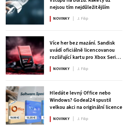
vstupu na burzu. Rakety už
nejsou tím nejdůležitějším
NOVINKY
J. Filip
Více her bez mazání. Sandisk
uvádí oficiálně licencovanou
rozšiřující kartu pro Xbox Series
X|S
NOVINKY
J. Filip
Hledáte levný Office nebo
Windows? Godeal24 spustil
velkou akci na originální licence
NOVINKY
J. Filip