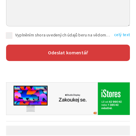
celý text
Vyplněním shora uvedených údajů beru na vědomí, že společnost TEXT FACTORY s.r.o., sídlem Brno, Durďákova 336/29, Černá Pole, PSČ: 613 00, IČ: 06157831, zapsané u Krajského soudu v Brně, oddíl C, vložka 100399, bude zpracovávat mé osobní údaje uvedené v rámci mnou vyplněného registračního formuláře na základě oprávněných zájmů TEXT FACTORY s.r.o. dle čl. 6 odst. 1 písm. f) GDPR a pro splnění právních povinností (čl. 6 odst. 1 písm. c) GDPR), a to pro tyto účely: nezbytnost zajistit oprávnění návštěvníka webových stránek provozovaných společností TEXT FACTORY s.r.o. přispívat aktivně ke zveřejněným článkům nebo v rámci diskusních fór a výkon práv TEXT FACTORY s.r.o. jako administrátora těchto diskusních fór. Více informací o zpracování osobních údajů a právech lze nalézt v