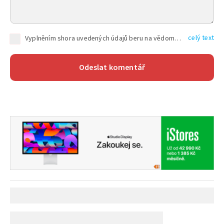
celý text
Vyplněním shora uvedených údajů beru na vědomí, že společnost TEXT FACTORY s.r.o., sídlem Brno, Durďákova 336/29, Černá Pole, PSČ: 613 00, IČ: 06157831, zapsané u Krajského soudu v Brně, oddíl C, vložka 100399, bude zpracovávat mé osobní údaje uvedené v rámci mnou vyplněného registračního formuláře na základě oprávněných zájmů TEXT FACTORY s.r.o. dle čl. 6 odst. 1 písm. f) GDPR a pro splnění právních povinností (čl. 6 odst. 1 písm. c) GDPR), a to pro tyto účely: nezbytnost zajistit oprávnění návštěvníka webových stránek provozovaných společností TEXT FACTORY s.r.o. přispívat aktivně ke zveřejněným článkům nebo v rámci diskusních fór a výkon práv TEXT FACTORY s.r.o. jako administrátora těchto diskusních fór. Více informací o zpracování osobních údajů a právech lze nalézt v