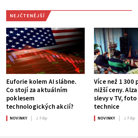
NEJČTENĚJŠÍ
Euforie kolem AI slábne.
Více než 1 300
Co stojí za aktuálním
nižší ceny. Alza
poklesem
slevy v TV, foto
technologických akcií?
technice
NOVINKY
J. Filip
NOVINKY
J. Filip