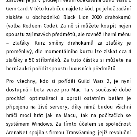
Zároveň je již v prodeji i velmi očekávaná Guild Wars 2
Gem Card. V této krabičce najdete kód, po jehož zadání
získáte u obchodníků Black Lion 2000 drahokamů
(volba Redeem Code). Za ně si můžete koupit nejen
spoustu zajímavých předmětů, ale rovněž i herní měnu
– zlaťáky. Kurz směny drahokamů za zlaťáky je
proměnlivý, dle momentálního kurzu lze získat cca 4
zlaťáky a 50 stříbrňáků. Za tuto částku si můžete na
herní aukci pořídit spoustu luxusních předmětů.
Pro všechny, kdo si pořídili Guild Wars 2, je nyní
dostupná i beta verze pro Mac. Ta v současné době
prochází optimalizací a oproti ostatním betám je
připojena na živé servery, díky nimž budou všichni
hráči moci hrát jak na Macu, tak na počítačích se
systémem Windows. Za tímto účelem se společnost
ArenaNet spojila s firmou TransGaming, jejíž revoluční