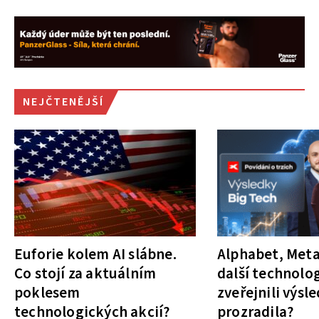
NEJČTENĚJŠÍ
Euforie kolem AI slábne.
Alphabet, Meta
Co stojí za aktuálním
další technolog
poklesem
zveřejnili výsl
technologických akcií?
prozradila?