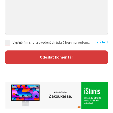
celý text
Vyplněním shora uvedených údajů beru na vědomí, že společnost TEXT FACTORY s.r.o., sídlem Brno, Durďákova 336/29, Černá Pole, PSČ: 613 00, IČ: 06157831, zapsané u Krajského soudu v Brně, oddíl C, vložka 100399, bude zpracovávat mé osobní údaje uvedené v rámci mnou vyplněného registračního formuláře na základě oprávněných zájmů TEXT FACTORY s.r.o. dle čl. 6 odst. 1 písm. f) GDPR a pro splnění právních povinností (čl. 6 odst. 1 písm. c) GDPR), a to pro tyto účely: nezbytnost zajistit oprávnění návštěvníka webových stránek provozovaných společností TEXT FACTORY s.r.o. přispívat aktivně ke zveřejněným článkům nebo v rámci diskusních fór a výkon práv TEXT FACTORY s.r.o. jako administrátora těchto diskusních fór. Více informací o zpracování osobních údajů a právech lze nalézt v