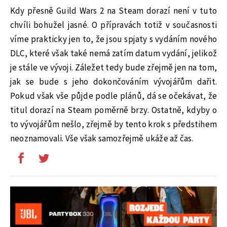
Kdy přesně Guild Wars 2 na Steam dorazí není v tuto
chvíli bohužel jasné. O přípravách totiž v současnosti
víme prakticky jen to, že jsou spjaty s vydáním nového
DLC, které však také nemá zatím datum vydání, jelikož
je stále ve vývoji. Záležet tedy bude zřejmě jen na tom,
jak se bude s jeho dokončováním vývojářům dařit.
Pokud však vše půjde podle plánů, dá se očekávat, že
titul dorazí na Steam poměrně brzy. Ostatně, kdyby o
to vývojářům nešlo, zřejmě by tento krok s předstihem
neoznamovali. Vše však samozřejmě ukáže až čas.