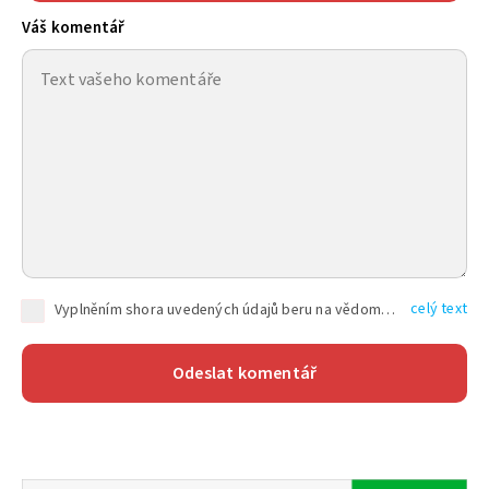
Váš komentář
celý text
Vyplněním shora uvedených údajů beru na vědomí, že společnost TEXT FACTORY s.r.o., sídlem Brno, Durďákova 336/29, Černá Pole, PSČ: 613 00, IČ: 06157831, zapsané u Krajského soudu v Brně, oddíl C, vložka 100399, bude zpracovávat mé osobní údaje uvedené v rámci mnou vyplněného registračního formuláře na základě oprávněných zájmů TEXT FACTORY s.r.o. dle čl. 6 odst. 1 písm. f) GDPR a pro splnění právních povinností (čl. 6 odst. 1 písm. c) GDPR), a to pro tyto účely: nezbytnost zajistit oprávnění návštěvníka webových stránek provozovaných společností TEXT FACTORY s.r.o. přispívat aktivně ke zveřejněným článkům nebo v rámci diskusních fór a výkon práv TEXT FACTORY s.r.o. jako administrátora těchto diskusních fór. Více informací o zpracování osobních údajů a právech lze nalézt v