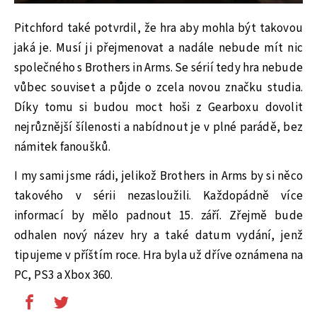
Pitchford také potvrdil, že hra aby mohla být takovou
jaká je. Musí ji přejmenovat a nadále nebude mít nic
společného s Brothers in Arms. Se sérií tedy hra nebude
vůbec souviset a půjde o zcela novou značku studia.
Díky tomu si budou moct hoši z Gearboxu dovolit
nejrůznější šílenosti a nabídnout je v plné parádě, bez
námitek fanoušků.
I my sami jsme rádi, jelikož Brothers in Arms by si něco
takového v sérii nezasloužili. Každopádně více
informací by mělo padnout 15. září. Zřejmě bude
odhalen nový název hry a také datum vydání, jenž
tipujeme v příštím roce. Hra byla už dříve oznámena na
PC, PS3 a Xbox 360.