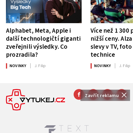
Alphabet, Meta, Apple i
Více než 1 300
další technologičtí giganti
nižší ceny. Alza
zveřejnili výsledky. Co
slevy v TV, foto
prozradila?
technice
NOVINKY
J. Filip
NOVINKY
J. Filip
Zavřít reklamu