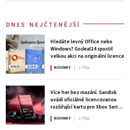
DNES NEJČTENĚJŠÍ
Hledáte levný Office nebo
Windows? Godeal24 spustil
velkou akci na originální licence
NOVINKY
J. Filip
Více her bez mazání. Sandisk
uvádí oficiálně licencovanou
rozšiřující kartu pro Xbox Series
X|S
NOVINKY
J. Filip