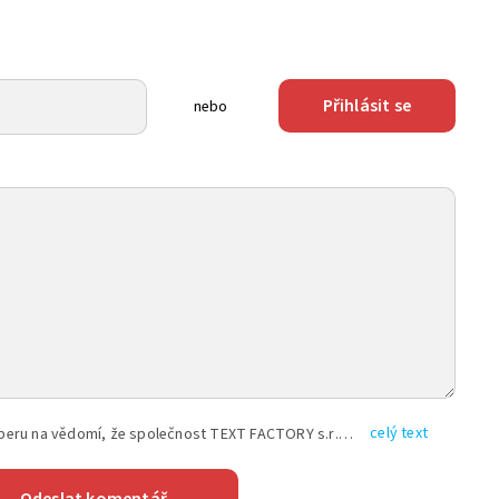
Přihlásit se
nebo
celý text
Vyplněním shora uvedených údajů beru na vědomí, že společnost TEXT FACTORY s.r.o., sídlem Brno, Durďákova 336/29, Černá Pole, PSČ: 613 00, IČ: 06157831, zapsané u Krajského soudu v Brně, oddíl C, vložka 100399, bude zpracovávat mé osobní údaje uvedené v rámci mnou vyplněného registračního formuláře na základě oprávněných zájmů TEXT FACTORY s.r.o. dle čl. 6 odst. 1 písm. f) GDPR a pro splnění právních povinností (čl. 6 odst. 1 písm. c) GDPR), a to pro tyto účely: nezbytnost zajistit oprávnění návštěvníka webových stránek provozovaných společností TEXT FACTORY s.r.o. přispívat aktivně ke zveřejněným článkům nebo v rámci diskusních fór a výkon práv TEXT FACTORY s.r.o. jako administrátora těchto diskusních fór. Více informací o zpracování osobních údajů a právech lze nalézt v