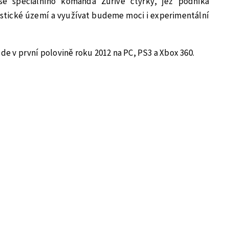
ise speciálního komanda Zuřivé čtyřky, jež podniká
istické území a využívat budeme moci i experimentální
jde v první polovině roku 2012 na PC, PS3 a Xbox 360.