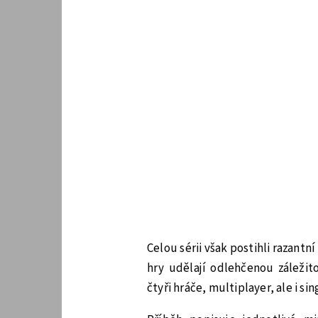
Celou sérii však postihli razant
hry udělají odlehčenou záležit
čtyři hráče, multiplayer, ale i 