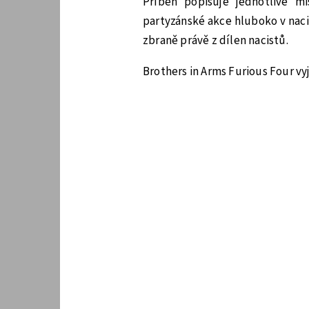
Příběh popisuje jednotlivé m
partyzánské akce hluboko v nac
zbraně právě z dílen nacistů.
Brothers in Arms Furious Four vy