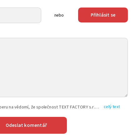
Přihlásit se
nebo
celý text
Vyplněním shora uvedených údajů beru na vědomí, že společnost TEXT FACTORY s.r.o., sídlem Brno, Durďákova 336/29, Černá Pole, PSČ: 613 00, IČ: 06157831, zapsané u Krajského soudu v Brně, oddíl C, vložka 100399, bude zpracovávat mé osobní údaje uvedené v rámci mnou vyplněného registračního formuláře na základě oprávněných zájmů TEXT FACTORY s.r.o. dle čl. 6 odst. 1 písm. f) GDPR a pro splnění právních povinností (čl. 6 odst. 1 písm. c) GDPR), a to pro tyto účely: nezbytnost zajistit oprávnění návštěvníka webových stránek provozovaných společností TEXT FACTORY s.r.o. přispívat aktivně ke zveřejněným článkům nebo v rámci diskusních fór a výkon práv TEXT FACTORY s.r.o. jako administrátora těchto diskusních fór. Více informací o zpracování osobních údajů a právech lze nalézt v