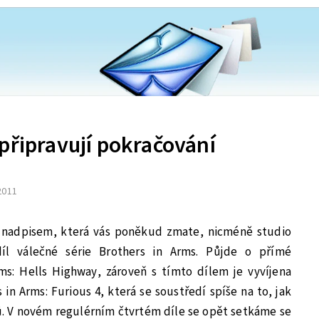
připravují pokračování
 2011
m nadpisem, která vás poněkud zmate, nicméně studio
 díl válečné série Brothers in Arms. Půjde o přímé
ms: Hells Highway, zároveň s tímto dílem je vyvíjena
in Arms: Furious 4, která se soustředí spíše na to, jak
stů. V novém regulérním čtvrtém díle se opět setkáme se