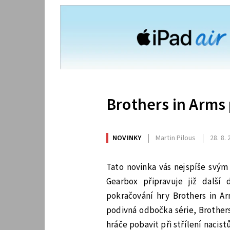
Brothers in Arms 
NOVINKY
Martin Pilous
28. 8.
Tato novinka vás nejspíše svý
Gearbox připravuje již další
pokračování hry Brothers in Ar
podivná odbočka série, Brothers 
hráče pobavit při střílení naci