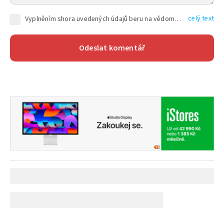
celý text
Vyplněním shora uvedených údajů beru na vědomí, že společnost TEXT FACTORY s.r.o., sídlem Brno, Durďákova 336/29, Černá Pole, PSČ: 613 00, IČ: 06157831, zapsané u Krajského soudu v Brně, oddíl C, vložka 100399, bude zpracovávat mé osobní údaje uvedené v rámci mnou vyplněného registračního formuláře na základě oprávněných zájmů TEXT FACTORY s.r.o. dle čl. 6 odst. 1 písm. f) GDPR a pro splnění právních povinností (čl. 6 odst. 1 písm. c) GDPR), a to pro tyto účely: nezbytnost zajistit oprávnění návštěvníka webových stránek provozovaných společností TEXT FACTORY s.r.o. přispívat aktivně ke zveřejněným článkům nebo v rámci diskusních fór a výkon práv TEXT FACTORY s.r.o. jako administrátora těchto diskusních fór. Více informací o zpracování osobních údajů a právech lze nalézt v