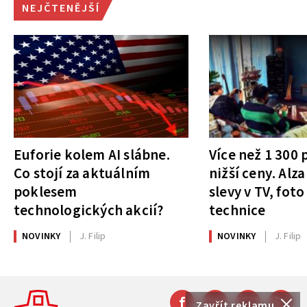
NEJČTENĚJŠÍ
Euforie kolem AI slábne.
Více než 1 300
Co stojí za aktuálním
nižší ceny. Alza
poklesem
slevy v TV, foto
technologických akcií?
technice
NOVINKY
J. Filip
NOVINKY
J. Filip
Zavřít reklamu