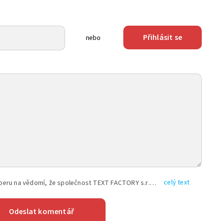
Přihlásit se
nebo
celý text
Vyplněním shora uvedených údajů beru na vědomí, že společnost TEXT FACTORY s.r.o., sídlem Brno, Durďákova 336/29, Černá Pole, PSČ: 613 00, IČ: 06157831, zapsané u Krajského soudu v Brně, oddíl C, vložka 100399, bude zpracovávat mé osobní údaje uvedené v rámci mnou vyplněného registračního formuláře na základě oprávněných zájmů TEXT FACTORY s.r.o. dle čl. 6 odst. 1 písm. f) GDPR a pro splnění právních povinností (čl. 6 odst. 1 písm. c) GDPR), a to pro tyto účely: nezbytnost zajistit oprávnění návštěvníka webových stránek provozovaných společností TEXT FACTORY s.r.o. přispívat aktivně ke zveřejněným článkům nebo v rámci diskusních fór a výkon práv TEXT FACTORY s.r.o. jako administrátora těchto diskusních fór. Více informací o zpracování osobních údajů a právech lze nalézt v