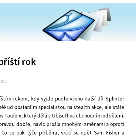
příští rok
 2011
íštím rokem, kdy vyjde podle všeho další díl Splinter
někud postarším specialistou na stealth akce, ale stále
lias Toufeix, který dělá v Ubisoft na obchodním oddělení.
 opravdu dobře, navíc prošla mnohými změnami a oproti
 Co se pak týče příběhu, vrátí se opět Sam Fisher a