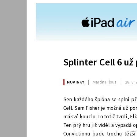
Splinter Cell 6 už 
NOVINKY
Martin Pilous
28. 8.
Sen každého špióna se splní př
Cell. Sam Fisher je možná už po
má své kouzlo. To totiž tvrdí, E
Ten prý hru již viděl a vypadá
Convictionu bude trochu těžší.