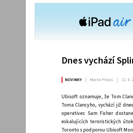
Dnes vychází Splin
NOVINKY
Martin Pilous
22. 8.
Ubisoft oznamuje, že Tom Clancy
Toma Clancyho, vychází již dnes
operativec Sam Fisher dostane
eskalujících teroristických út
Toronto s podporou Ubisoft Mont