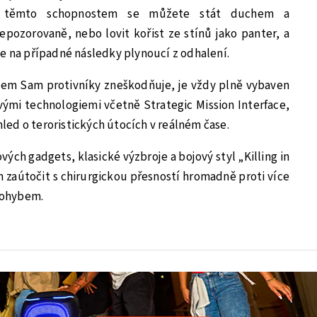
ky těmto schopnostem se můžete stát duchem a
pozorovaně, nebo lovit kořist ze stínů jako panter, a
se na případné následky plynoucí z odhalení.
em Sam protivníky zneškodňuje, je vždy plně vybaven
ými technologiemi včetně Strategic Mission Interface,
ed o teroristických útocích v reálném čase.
ých gadgets, klasické výzbroje a bojový styl „Killing in
zaútočit s chirurgickou přesností hromadně proti více
pohybem.