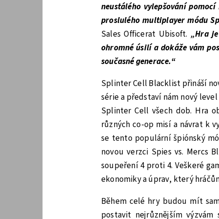
neustálého vylepšování pomocí
proslulého multiplayer módu Sp
Sales Officerat Ubisoft.
„Hra je
ohromné úsilí a dokáže vám pos
současné generace.“
Splinter Cell Blacklist přináší
série a představí nám nový level
Splinter Cell všech dob. Hra 
různých co-op misí a návrat k v
se tento populární špiónský mód
novou verzci Spies vs. Mercs B
soupeření 4 proti 4. Veškeré 
ekonomiky a úprav, který hráčům
Během celé hry budou mít sami 
postavit nejrůznějším výzvám 