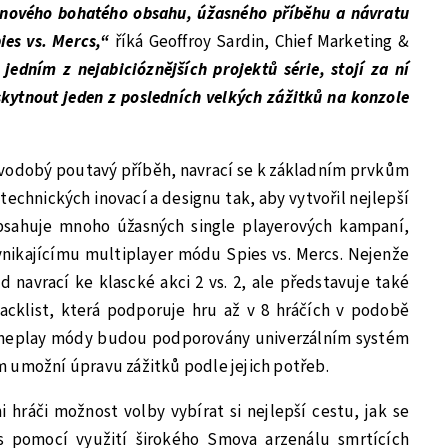
 nového bohatého obsahu, úžasného příběhu a návratu
ies vs. Mercs,“
říká Geoffroy Sardin, Chief Marketing &
 jedním z nejabicióznějších projektů série, stojí za ní
kytnout jeden z posledních velkých zážitků na konzole
 novodobý poutavý příběh, navrací se k základním prvkům
 technických inovací a designu tak, aby vytvořil nejlepší
obsahuje mnoho úžasných single playerových kampaní,
ynikajícímu multiplayer módu Spies vs. Mercs. Nejenže
 navrací ke klascké akci 2 vs. 2, ale představuje také
lacklist, která podporuje hru až v 8 hráčích v podobě
gameplay módy budou podporovány univerzálním systém
 umožní úpravu zážitků podle jejich potřeb.
hráči možnost volby vybírat si nejlepší cestu, jak se
s pomocí využití širokého Smova arzenálu smrtících