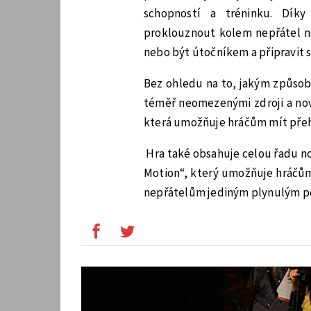
schopností a tréninku. Dí
proklouznout kolem nepřátel ne
nebo být útočníkem a připravit 
Bez ohledu na to, jakým způsob
téměř neomezenými zdroji a nov
která umožňuje hráčům mít přehl
Hra také obsahuje celou řadu nov
Motion“, který umožňuje hráčům 
nepřátelům jediným plynulým 