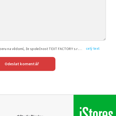
celý text
Vyplněním shora uvedených údajů beru na vědomí, že společnost TEXT FACTORY s.r.o., sídlem Brno, Durďákova 336/29, Černá Pole, PSČ: 613 00, IČ: 06157831, zapsané u Krajského soudu v Brně, oddíl C, vložka 100399, bude zpracovávat mé osobní údaje uvedené v rámci mnou vyplněného registračního formuláře na základě oprávněných zájmů TEXT FACTORY s.r.o. dle čl. 6 odst. 1 písm. f) GDPR a pro splnění právních povinností (čl. 6 odst. 1 písm. c) GDPR), a to pro tyto účely: nezbytnost zajistit oprávnění návštěvníka webových stránek provozovaných společností TEXT FACTORY s.r.o. přispívat aktivně ke zveřejněným článkům nebo v rámci diskusních fór a výkon práv TEXT FACTORY s.r.o. jako administrátora těchto diskusních fór. Více informací o zpracování osobních údajů a právech lze nalézt v