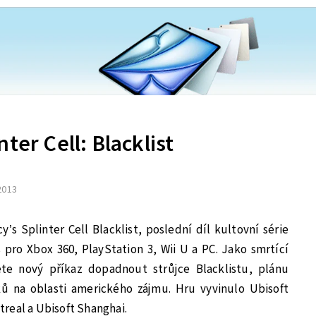
ter Cell: Blacklist
 2013
’s Splinter Cell Blacklist, poslední díl kultovní série
 pro Xbox 360, PlayStation 3, Wii U a PC. Jako smrtící
te nový příkaz dopadnout strůjce Blacklistu, plánu
oků na oblasti amerického zájmu. Hru vyvinulo Ubisoft
real a Ubisoft Shanghai.