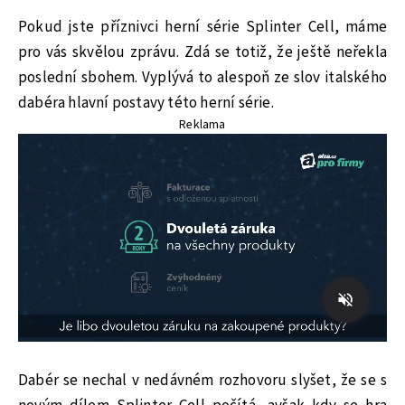
Pokud jste příznivci herní série Splinter Cell, máme
pro vás skvělou zprávu. Zdá se totiž, že ještě neřekla
poslední sbohem. Vyplývá to alespoň ze slov italského
dabéra hlavní postavy této herní série.
Reklama
Dabér se nechal v nedávném rozhovoru slyšet, že se s