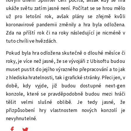
novým dílem Splinter Cell počítá, avšak kdy se hra
ukáže světu zatím jasné není. Počítat se se hrou mělo
už pro letošní rok, avšak plány se zřejmě kvůli
koronavirové pandemii změnily a hra byla odložena.
Zda na příští rok či na roky následující je nicméně v
tuto chvíli ve hvězdách.
Pokud byla hra odložena skutečně o dlouhé měsíce či
roky, je více než jasné, že se vývojáři z Ubisoftu budou
muset pustit do jejího výrazného přepracování a to jak
z hlediska hratelnosti, tak i grafické stránky. Přeci jen, v
době, kdy vyjde, již budou dostupné next-gen
konzole, které se pravděpodobně budou mezi hráči
těšit velmi slušné oblibě. Je tedy jasné, že
přizpůsobení hry vlastnostem nových konzolí je
nevyhnutelné.