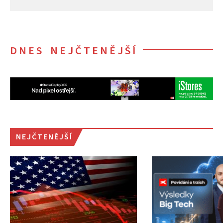
DNES NEJČTENĚJŠÍ
NEJČTENĚJŠÍ