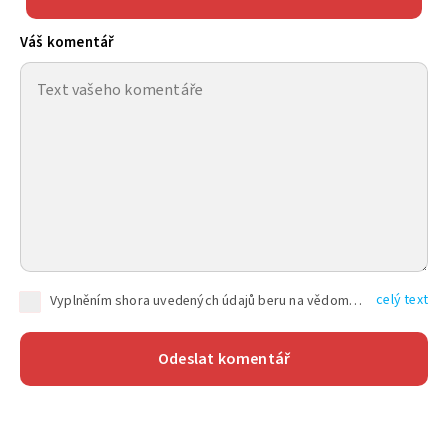
Váš komentář
celý text
Vyplněním shora uvedených údajů beru na vědomí, že společnost TEXT FACTORY s.r.o., sídlem Brno, Durďákova 336/29, Černá Pole, PSČ: 613 00, IČ: 06157831, zapsané u Krajského soudu v Brně, oddíl C, vložka 100399, bude zpracovávat mé osobní údaje uvedené v rámci mnou vyplněného registračního formuláře na základě oprávněných zájmů TEXT FACTORY s.r.o. dle čl. 6 odst. 1 písm. f) GDPR a pro splnění právních povinností (čl. 6 odst. 1 písm. c) GDPR), a to pro tyto účely: nezbytnost zajistit oprávnění návštěvníka webových stránek provozovaných společností TEXT FACTORY s.r.o. přispívat aktivně ke zveřejněným článkům nebo v rámci diskusních fór a výkon práv TEXT FACTORY s.r.o. jako administrátora těchto diskusních fór. Více informací o zpracování osobních údajů a právech lze nalézt v