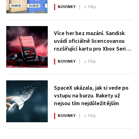
NOVINKY
J. Filip
Více her bez mazání. Sandisk
uvádí oficiálně licencovanou
rozšiřující kartu pro Xbox Series
X|S
NOVINKY
J. Filip
SpaceX ukázala, jak si vede po
vstupu na burzu. Rakety už
nejsou tím nejdůležitějším
NOVINKY
J. Filip