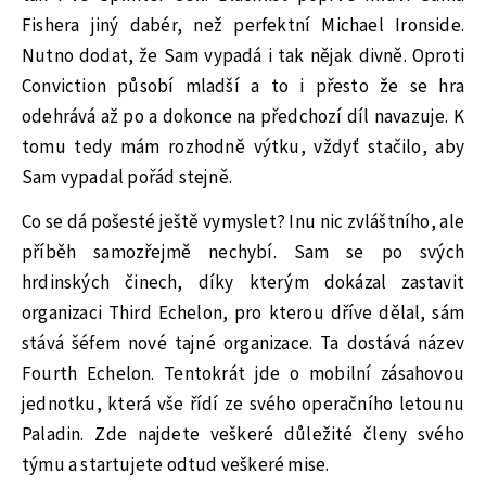
Fishera jiný dabér, než perfektní Michael Ironside.
Nutno dodat, že Sam vypadá i tak nějak divně. Oproti
Conviction působí mladší a to i přesto že se hra
odehrává až po a dokonce na předchozí díl navazuje. K
tomu tedy mám rozhodně výtku, vždyť stačilo, aby
Sam vypadal pořád stejně.
Co se dá pošesté ještě vymyslet? Inu nic zvláštního, ale
příběh samozřejmě nechybí. Sam se po svých
hrdinských činech, díky kterým dokázal zastavit
organizaci Third Echelon, pro kterou dříve dělal, sám
stává šéfem nové tajné organizace. Ta dostává název
Fourth Echelon. Tentokrát jde o mobilní zásahovou
jednotku, která vše řídí ze svého operačního letounu
Paladin. Zde najdete veškeré důležité členy svého
týmu a startujete odtud veškeré mise.