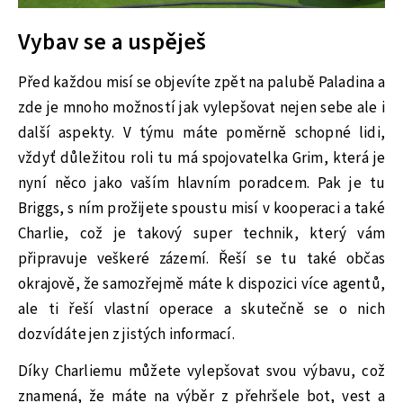
Vybav se a uspěješ
Před každou misí se objevíte zpět na palubě Paladina a
zde je mnoho možností jak vylepšovat nejen sebe ale i
další aspekty. V týmu máte poměrně schopné lidi,
vždyť důležitou roli tu má spojovatelka Grim, která je
nyní něco jako vaším hlavním poradcem. Pak je tu
Briggs, s ním prožijete spoustu misí v kooperaci a také
Charlie, což je takový super technik, který vám
připravuje veškeré zázemí. Řeší se tu také občas
okrajově, že samozřejmě máte k dispozici více agentů,
ale ti řeší vlastní operace a skutečně se o nich
dozvídáte jen z jistých informací.
Díky Charliemu můžete vylepšovat svou výbavu, což
znamená, že máte na výběr z přehršele bot, vest a