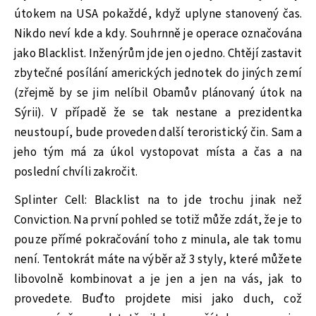
útokem na USA pokaždé, když uplyne stanovený čas.
Nikdo neví kde a kdy. Souhrnně je operace označována
jako Blacklist. Inženýrům jde jen o jedno. Chtějí zastavit
zbytečné posílání amerických jednotek do jiných zemí
(zřejmě by se jim nelíbil Obamův plánovaný útok na
Sýrii). V případě že se tak nestane a prezidentka
neustoupí, bude proveden další teroristický čin. Sam a
jeho tým má za úkol vystopovat místa a čas a na
poslední chvíli zakročit.
Splinter Cell: Blacklist na to jde trochu jinak než
Conviction. Na první pohled se totiž může zdát, že je to
pouze přímé pokračování toho z minula, ale tak tomu
není. Tentokrát máte na výběr až 3 styly, které můžete
libovolně kombinovat a je jen a jen na vás, jak to
provedete. Buďto projdete misi jako duch, což