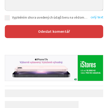
celý text
Vyplněním shora uvedených údajů beru na vědomí, že společnost TEXT FACTORY s.r.o., sídlem Brno, Durďákova 336/29, Černá Pole, PSČ: 613 00, IČ: 06157831, zapsané u Krajského soudu v Brně, oddíl C, vložka 100399, bude zpracovávat mé osobní údaje uvedené v rámci mnou vyplněného registračního formuláře na základě oprávněných zájmů TEXT FACTORY s.r.o. dle čl. 6 odst. 1 písm. f) GDPR a pro splnění právních povinností (čl. 6 odst. 1 písm. c) GDPR), a to pro tyto účely: nezbytnost zajistit oprávnění návštěvníka webových stránek provozovaných společností TEXT FACTORY s.r.o. přispívat aktivně ke zveřejněným článkům nebo v rámci diskusních fór a výkon práv TEXT FACTORY s.r.o. jako administrátora těchto diskusních fór. Více informací o zpracování osobních údajů a právech lze nalézt v