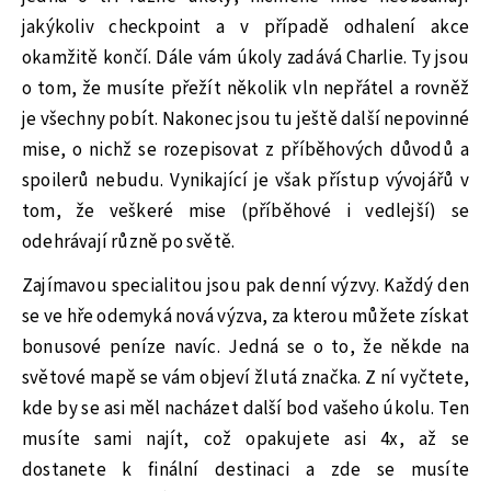
jakýkoliv checkpoint a v případě odhalení akce
okamžitě končí. Dále vám úkoly zadává Charlie. Ty jsou
o tom, že musíte přežít několik vln nepřátel a rovněž
je všechny pobít. Nakonec jsou tu ještě další nepovinné
mise, o nichž se rozepisovat z příběhových důvodů a
spoilerů nebudu. Vynikající je však přístup vývojářů v
tom, že veškeré mise (příběhové i vedlejší) se
odehrávají různě po světě.
Zajímavou specialitou jsou pak denní výzvy. Každý den
se ve hře odemyká nová výzva, za kterou můžete získat
bonusové peníze navíc. Jedná se o to, že někde na
světové mapě se vám objeví žlutá značka. Z ní vyčtete,
kde by se asi měl nacházet další bod vašeho úkolu. Ten
musíte sami najít, což opakujete asi 4x, až se
dostanete k finální destinaci a zde se musíte