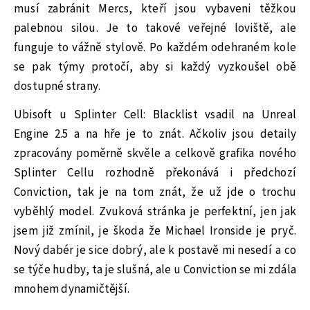
musí zabránit Mercs, kteří jsou vybaveni těžkou
palebnou silou. Je to takové veřejné loviště, ale
funguje to vážně stylově. Po každém odehraném kole
se pak týmy protočí, aby si každý vyzkoušel obě
dostupné strany.
Ubisoft u Splinter Cell: Blacklist vsadil na Unreal
Engine 2.5 a na hře je to znát. Ačkoliv jsou detaily
zpracovány poměrně skvěle a celkově grafika nového
Splinter Cellu rozhodně překonává i předchozí
Conviction, tak je na tom znát, že už jde o trochu
vyběhlý model. Zvuková stránka je perfektní, jen jak
jsem již zmínil, je škoda že Michael Ironside je pryč.
Nový dabér je sice dobrý, ale k postavě mi nesedí a co
se týče hudby, ta je slušná, ale u Conviction se mi zdála
mnohem dynamičtější.