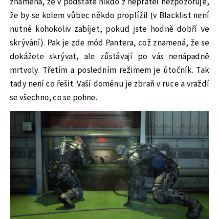
znamená, že v podstatě nikdo z nepřátel nezpozoruje,
že by se kolem vůbec někdo proplížil (v Blacklist není
nutné kohokoliv zabíjet, pokud jste hodně dobří ve
skrývání). Pak je zde mód Pantera, což znamená, že se
dokážete skrývat, ale zůstávají po vás nenápadně
mrtvoly. Třetím a posledním režimem je útočník. Tak
tady není co řešit. Vaší doménu je zbraň v ruce a vraždí
se všechno, co se pohne.