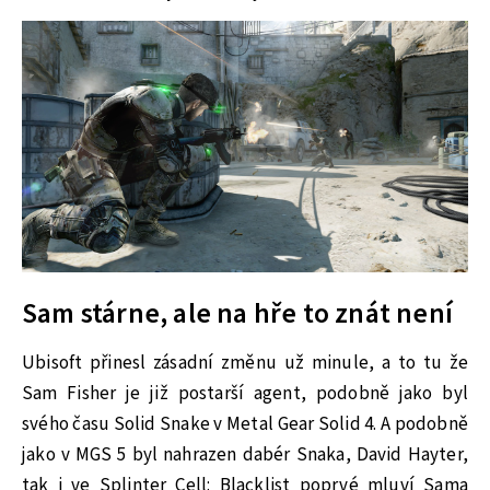
Sam stárne, ale na hře to znát není
Ubisoft přinesl zásadní změnu už minule, a to tu že
Sam Fisher je již postarší agent, podobně jako byl
svého času Solid Snake v Metal Gear Solid 4. A podobně
jako v MGS 5 byl nahrazen dabér Snaka, David Hayter,
tak i ve Splinter Cell: Blacklist poprvé mluví Sama