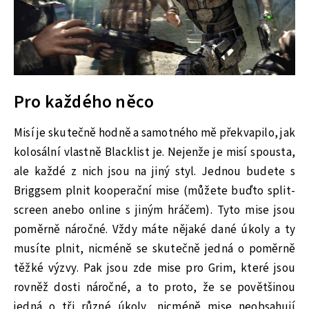
Pro každého něco
Misí je skutečně hodně a samotného mě překvapilo, jak
kolosální vlastně Blacklist je. Nejenže je misí spousta,
ale každé z nich jsou na jiný styl. Jednou budete s
Briggsem plnit kooperační mise (můžete buďto split-
screen anebo online s jiným hráčem). Tyto mise jsou
poměrně náročné. Vždy máte nějaké dané úkoly a ty
musíte plnit, nicméně se skutečně jedná o poměrně
těžké výzvy. Pak jsou zde mise pro Grim, které jsou
rovněž dosti náročné, a to proto, že se povětšinou
jedná o tři různé úkoly, nicméně mise neobsahují