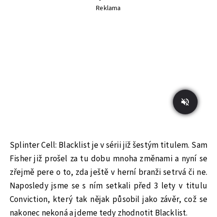
Reklama
Splinter Cell: Blacklist je v sérii již šestým titulem. Sam
Fisher již prošel za tu dobu mnoha změnami a nyní se
zřejmě pere o to, zda ještě v herní branži setrvá či ne.
Naposledy jsme se s ním setkali před 3 lety v titulu
Conviction, který tak nějak působil jako závěr, což se
nakonec nekoná a jdeme tedy zhodnotit Blacklist.