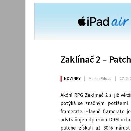
Zaklínač 2 – Patch
NOVINKY
Martin Pilous
27. 5.
Akční RPG Zaklínač 2 si již vě
potýká se značnými potížemi.
framerate. Hlavně framerate j
odstraňuje odpornou DRM ochran
patche získali až 30% nárust