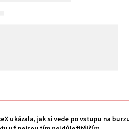
eX ukázala, jak si vede po vstupu na burz
ty už nejsou tím nejdůležitějším