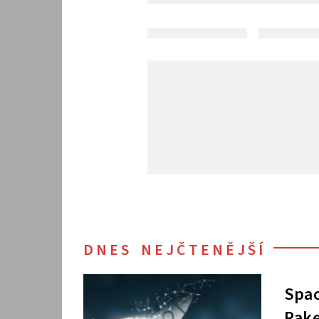
DNES NEJČTENĚJŠÍ
Spac
Rake