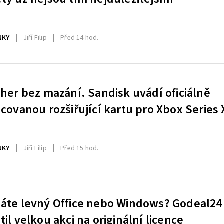
NKY
Jiří Filip
Před 14 hod.
 her bez mazání. Sandisk uvádí oficiálně
ncovanou rozšiřující kartu pro Xbox Series 
NKY
Jiří Filip
Před 15 hod.
áte levný Office nebo Windows? Godeal24
til velkou akci na originální licence