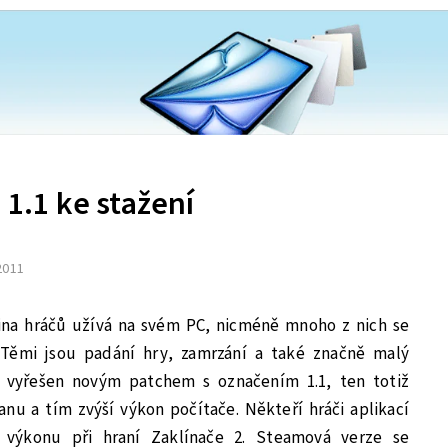
 1.1 ke stažení
 2011
tšina hráčů užívá na svém PC, nicméně mnoho z nich se
 Těmi jsou padání hry, zamrzání a také značně malý
e vyřešen novým patchem s označením 1.1, ten totiž
u a tím zvýší výkon počítače. Někteří hráči aplikací
 výkonu při hraní Zaklínače 2. Steamová verze se