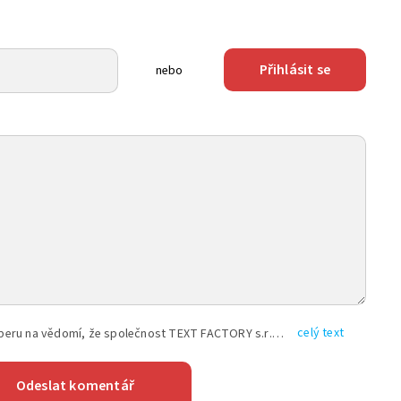
Přihlásit se
nebo
celý text
Vyplněním shora uvedených údajů beru na vědomí, že společnost TEXT FACTORY s.r.o., sídlem Brno, Durďákova 336/29, Černá Pole, PSČ: 613 00, IČ: 06157831, zapsané u Krajského soudu v Brně, oddíl C, vložka 100399, bude zpracovávat mé osobní údaje uvedené v rámci mnou vyplněného registračního formuláře na základě oprávněných zájmů TEXT FACTORY s.r.o. dle čl. 6 odst. 1 písm. f) GDPR a pro splnění právních povinností (čl. 6 odst. 1 písm. c) GDPR), a to pro tyto účely: nezbytnost zajistit oprávnění návštěvníka webových stránek provozovaných společností TEXT FACTORY s.r.o. přispívat aktivně ke zveřejněným článkům nebo v rámci diskusních fór a výkon práv TEXT FACTORY s.r.o. jako administrátora těchto diskusních fór. Více informací o zpracování osobních údajů a právech lze nalézt v