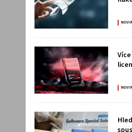
NOVI
Více
lice
NOVI
Hled
spus