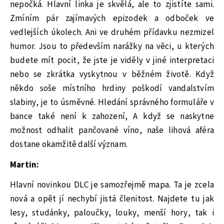
nepočká. Hlavní linka je skvělá, ale to zjistíte sami.
Zmíním pár zajímavých epizodek a odboček ve
vedlejších úkolech. Ani ve druhém přídavku nezmizel
humor. Jsou to především narážky na věci, u kterých
budete mít pocit, že jste je viděly v jiné interpretaci
nebo se zkrátka vyskytnou v běžném životě. Když
někdo soše místního hrdiny poškodí vandalstvím
slabiny, je to úsměvné. Hledání správného formuláře v
bance také není k zahození, A když se naskytne
možnost odhalit pančované víno, naše lihová aféra
dostane okamžitě další význam.
Martin:
Hlavní novinkou DLC je samozřejmě mapa. Ta je zcela
nová a opět jí nechybí jistá členitost. Najdete tu jak
lesy, studánky, paloučky, louky, menší hory, tak i