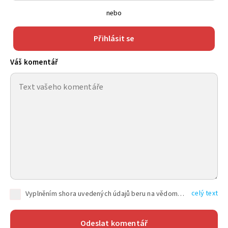
nebo
Přihlásit se
Váš komentář
celý text
Vyplněním shora uvedených údajů beru na vědomí, že společnost TEXT FACTORY s.r.o., sídlem Brno, Durďákova 336/29, Černá Pole, PSČ: 613 00, IČ: 06157831, zapsané u Krajského soudu v Brně, oddíl C, vložka 100399, bude zpracovávat mé osobní údaje uvedené v rámci mnou vyplněného registračního formuláře na základě oprávněných zájmů TEXT FACTORY s.r.o. dle čl. 6 odst. 1 písm. f) GDPR a pro splnění právních povinností (čl. 6 odst. 1 písm. c) GDPR), a to pro tyto účely: nezbytnost zajistit oprávnění návštěvníka webových stránek provozovaných společností TEXT FACTORY s.r.o. přispívat aktivně ke zveřejněným článkům nebo v rámci diskusních fór a výkon práv TEXT FACTORY s.r.o. jako administrátora těchto diskusních fór. Více informací o zpracování osobních údajů a právech lze nalézt v