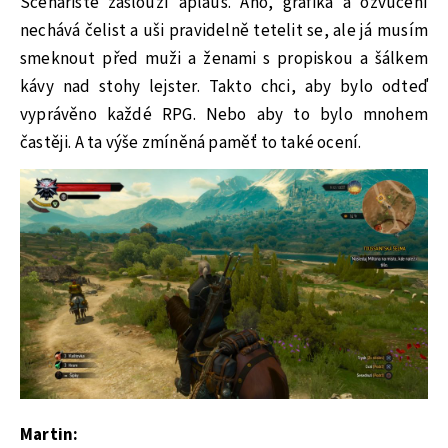
Scénáristé zaslouží aplaus. Ano, grafika a ozvučení
nechává čelist a uši pravidelně tetelit se, ale já musím
smeknout před muži a ženami s propiskou a šálkem
kávy nad stohy lejster. Takto chci, aby bylo odteď
vyprávěno každé RPG. Nebo aby to bylo mnohem
častěji. A ta výše zmíněná paměť to také ocení.
Martin: