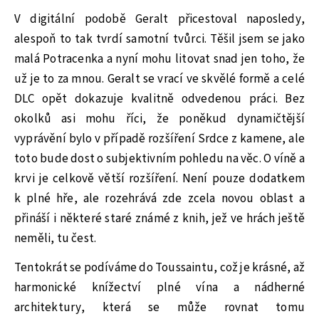
V digitální podobě Geralt přicestoval naposledy,
alespoň to tak tvrdí samotní tvůrci. Těšil jsem se jako
malá Potracenka a nyní mohu litovat snad jen toho, že
už je to za mnou. Geralt se vrací ve skvělé formě a celé
DLC opět dokazuje kvalitně odvedenou práci. Bez
okolků asi mohu říci, že poněkud dynamičtější
vyprávění bylo v případě rozšíření Srdce z kamene, ale
toto bude dost o subjektivním pohledu na věc. O víně a
krvi je celkově větší rozšíření. Není pouze dodatkem
k plné hře, ale rozehrává zde zcela novou oblast a
přináší i některé staré známé z knih, jež ve hrách ještě
neměli, tu čest.
Tentokrát se podíváme do Toussaintu, což je krásné, až
harmonické knížectví plné vína a nádherné
architektury, která se může rovnat tomu