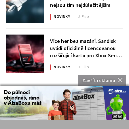
nejsou tím nejdůležitějším
NOVINKY
J. Filip
Více her bez mazání. Sandisk
uvádí oficiálně licencovanou
rozšiřující kartu pro Xbox Series
X|S
NOVINKY
J. Filip
Zavřít reklamu
NEJČTENĚJŠÍ