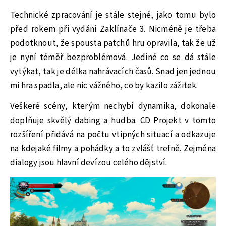
Technické zpracování je stále stejné, jako tomu bylo
před rokem při vydání Zaklínače 3. Nicméně je třeba
podotknout, že spousta patchů hru opravila, tak že už
je nyní téměř bezproblémová. Jediné co se dá stále
vytýkat, tak je délka nahrávacích časů. Snad jen jednou
mi hra spadla, ale nic vážného, co by kazilo zážitek.
Veškeré scény, kterým nechybí dynamika, dokonale
doplňuje skvělý dabing a hudba. CD Projekt v tomto
rozšíření přidává na počtu vtipných situací a odkazuje
na kdejaké filmy a pohádky a to zvlášť trefně. Zejména
dialogy jsou hlavní devízou celého dějství.