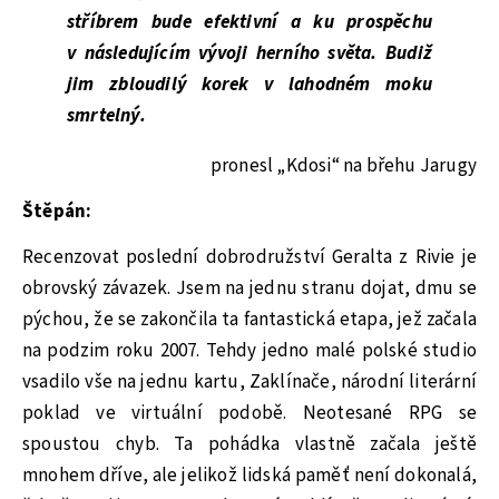
stříbrem bude efektivní a ku prospěchu
v následujícím vývoji herního světa. Budiž
jim zbloudilý korek v lahodném moku
smrtelný.
pronesl „Kdosi“ na břehu Jarugy
Štěpán:
Recenzovat poslední dobrodružství Geralta z Rivie je
obrovský závazek. Jsem na jednu stranu dojat, dmu se
pýchou, že se zakončila ta fantastická etapa, jež začala
na podzim roku 2007. Tehdy jedno malé polské studio
vsadilo vše na jednu kartu, Zaklínače, národní literární
poklad ve virtuální podobě. Neotesané RPG se
spoustou chyb. Ta pohádka vlastně začala ještě
mnohem dříve, ale jelikož lidská paměť není dokonalá,