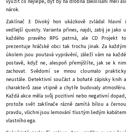
využít co nejlépe, byť by na drobná zakolísaní měli asi
nárok.
Zaklínač 3: Divoký hon ukázkově zvládal hlavní i
vedlejší questy. Varianta přines, najdi, zabij je jako u
každého pravého RPG patrná, ale CD Projekt to
prezentuje hráčské obci tak trochu jinak. Za každým
úkolem jsou poutavá vyprávění, záleží vám na každé
postavě, když ne, alespoň přemýšlíte, jak se k nim
zachovat. Svědomí se mnou cloumalo prakticky
neustále. Detektivní součást a bohaté zápisky knih a
charakterů zase vtipně a chytře budovaly atmosféru.
Každá akce měla svůj pozitivní nebo negativní dopad,
protože svět zaklínače rázně zamítá bílou a černou
pravdu, všichni jsou lemování tlustým šedým kabátem
vlastního ega.