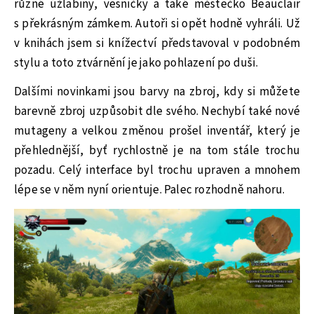
různé úžlabiny, vesničky a také městečko Beauclair
s překrásným zámkem. Autoři si opět hodně vyhráli. Už
v knihách jsem si knížectví představoval v podobném
stylu a toto ztvárnění je jako pohlazení po duši.
Dalšími novinkami jsou barvy na zbroj, kdy si můžete
barevně zbroj uzpůsobit dle svého. Nechybí také nové
mutageny a velkou změnou prošel inventář, který je
přehlednější, byť rychlostně je na tom stále trochu
pozadu. Celý interface byl trochu upraven a mnohem
lépe se v něm nyní orientuje. Palec rozhodně nahoru.