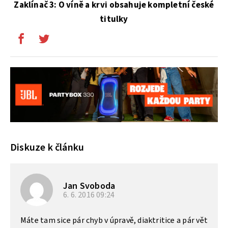
Zaklínač 3: O víně a krvi obsahuje kompletní české
titulky
Diskuze k článku
Jan Svoboda
6. 6. 2016
09:24
Máte tam sice pár chyb v úpravě, diaktritice a pár vět