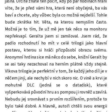
jasná. Určitě znáte ten pocit, kdy po pár hodinách hraní
víte, že je před vámi hra, která není obyčejná, ba vás
baví a chcete, aby vůbec byla co možná nejdelší. Tohle
bude zkrátka hit. Věta, na kterou nemyslím často.
Možná je to tím, že už mě jen tak něco na monitoru
nepřekvapí. Geralta jsem si zamiloval. Jsem rád, že
padlo rozhodnutí ho mít v celé trilogii jako hlavní
postavu, kterou si hráči přizpůsobí obrazu svému.
Anonymní hrdina sice má něco do sebe, knižní Geralt by
se asi taky nezachoval na herním plátně vždy stejně.
Vlkova trilogie je perfektní v tom, že každý jeho díl je v
něčem jiný, ale nechybí v nich skoro nic. O vině a krvi je
mohutné DLC (jedná se o datadisk), které
vyšperkovává původní hru a s pompou ji rovněž uzavírá.
Nebudu jej srovnávat s prvním rozšířením, protože to
bylo také dobré. A hlavně, autoři chtěli svou energii