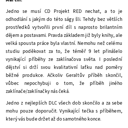
Jedno se musí CD Projekt RED nechat, a to je
odhodlání s jakým do této ságy šli. Tehdy bez větších
prostředků vytvořili první díl s naprosto brilantním
dějem a postavami. Pravda základem již byly knihy, ale
velká spousta práce byla vlastní. Nemohu než celému
studiu poděkovat za to, že téměř 9 let přinášelo
vynikající příběhy ze zaklínačova světa. I poslední
dějství si drží svou kvalitativní laťku nad poměry
běžné produkce. Ačkoliv Geraltův příběh skončil,
vůbec nepochybuji o tom, že příběh jiného
zaklínače/zaklínačky nás čeká.
Jedno z nejlepších DLC všech dob skončilo a za sebe
mohu pouze doporučit. Vynikající tečka s příběhem,
který vás bude držet až do samotného konce.