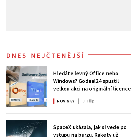
DNES NEJČTENĚJŠÍ
Hledáte levný Office nebo
Windows? Godeal24 spustil
velkou akci na originální licence
NOVINKY
J. Filip
SpaceX ukázala, jak si vede po
vstupu na burzu. Rakety už