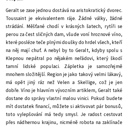
Geralt se zase jednou dostává na aristokratický dvorec.
Toussaint je ekvivalentem ráje. Žádné války, žádné
strádání. Měšťané chodí v krásných šatech, rytíři se
perou za čest sličných dam, všude voní hroznové víno,
které posléze teče plnými doušky do hrdel všech, kteří
na něj mají chuť. A nebyl by to Geralt, kdyby spolu s
Klepnou nepátral po nějakém neřádovi, který škodí
tamní lidské populaci. Zápletka je samozřejmě
mnohem složitější. Region je jako takový velmi lákavý,
má opět jiný ráz než Velen a Skellige, což je jen
dobře. Víno je hlavním vývozním artiklem, Geralt také
dostane do správy vlastní malou vinici. Pokud budete
mít dostatek financí, můžete si aktivovat pár bonusů,
toto vylepšování má tedy smysl. Je radost cestovat
přes nádhernou krajinu, nicméně robota na zaklínače