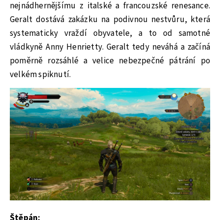
nejnádhernějšímu z italské a francouzské renesance.
Geralt dostává zakázku na podivnou nestvůru, která
systematicky vraždí obyvatele, a to od samotné
vládkyně Anny Henrietty. Geralt tedy neváhá a začíná
poměrně rozsáhlé a velice nebezpečné pátrání po
velkém spiknutí.
Štěpán: