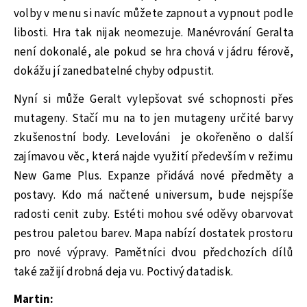
volby v menu si navíc můžete zapnout a vypnout podle
libosti. Hra tak nijak neomezuje. Manévrování Geralta
není dokonalé, ale pokud se hra chová v jádru férově,
dokážu jí zanedbatelné chyby odpustit.
Nyní si může Geralt vylepšovat své schopnosti přes
mutageny. Stačí mu na to jen mutageny určité barvy
zkušenostní body. Levelováni je okořeněno o další
zajímavou věc, která najde využití především v režimu
New Game Plus. Expanze přidává nové předměty a
postavy. Kdo má načtené universum, bude nejspíše
radosti cenit zuby. Estéti mohou své oděvy obarvovat
pestrou paletou barev. Mapa nabízí dostatek prostoru
pro nové výpravy. Pamětníci dvou předchozích dílů
také zažijí drobná deja vu. Poctivý datadisk.
Martin: