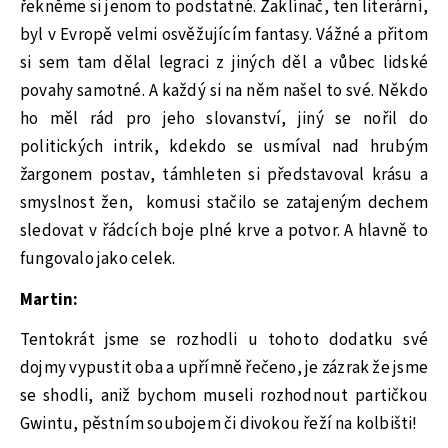
řekněme si jenom to podstatné. Zaklínač, ten literární,
byl v Evropě velmi osvěžujícím fantasy. Vážné a přitom
si sem tam dělal legraci z jiných děl a vůbec lidské
povahy samotné. A každý si na něm našel to své. Někdo
ho měl rád pro jeho slovanství, jiný se nořil do
politických intrik, kdekdo se usmíval nad hrubým
žargonem postav, támhleten si představoval krásu a
smyslnost žen, komusi stačilo se zatajeným dechem
sledovat v řádcích boje plné krve a potvor. A hlavně to
fungovalo jako celek.
Martin:
Tentokrát jsme se rozhodli u tohoto dodatku své
dojmy vypustit oba a upřímně řečeno, je zázrak že jsme
se shodli, aniž bychom museli rozhodnout partičkou
Gwintu, pěstním soubojem či divokou řeží na kolbišti!