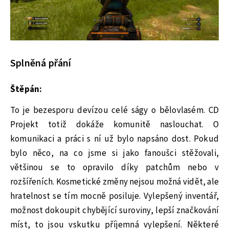
Splněná přání
Štěpán:
To je bezesporu devízou celé ságy o bělovlasém. CD
Projekt totiž dokáže komunitě naslouchat. O
komunikaci a práci s ní už bylo napsáno dost. Pokud
bylo něco, na co jsme si jako fanoušci stěžovali,
většinou se to opravilo díky patchům nebo v
rozšířeních. Kosmetické změny nejsou možná vidět, ale
hratelnost se tím mocně posiluje. Vylepšený inventář,
možnost dokoupit chybějící suroviny, lepší značkování
míst, to jsou vskutku příjemná vylepšení. Některé