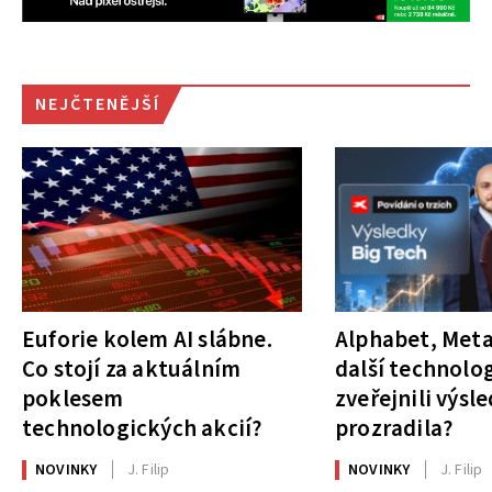
NEJČTENĚJŠÍ
Euforie kolem AI slábne.
Alphabet, Meta
Co stojí za aktuálním
další technolog
poklesem
zveřejnili výsl
technologických akcií?
prozradila?
NOVINKY
J. Filip
NOVINKY
J. Filip