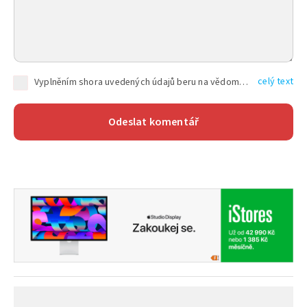
celý text
Vyplněním shora uvedených údajů beru na vědomí, že společnost TEXT FACTORY s.r.o., sídlem Brno, Durďákova 336/29, Černá Pole, PSČ: 613 00, IČ: 06157831, zapsané u Krajského soudu v Brně, oddíl C, vložka 100399, bude zpracovávat mé osobní údaje uvedené v rámci mnou vyplněného registračního formuláře na základě oprávněných zájmů TEXT FACTORY s.r.o. dle čl. 6 odst. 1 písm. f) GDPR a pro splnění právních povinností (čl. 6 odst. 1 písm. c) GDPR), a to pro tyto účely: nezbytnost zajistit oprávnění návštěvníka webových stránek provozovaných společností TEXT FACTORY s.r.o. přispívat aktivně ke zveřejněným článkům nebo v rámci diskusních fór a výkon práv TEXT FACTORY s.r.o. jako administrátora těchto diskusních fór. Více informací o zpracování osobních údajů a právech lze nalézt v