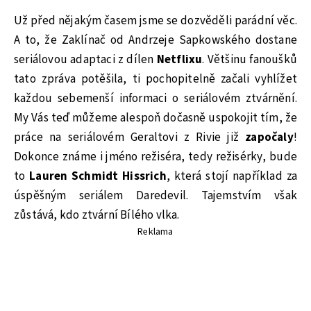
Už před nějakým časem jsme se dozvěděli parádní věc.
A to, že Zaklínač od Andrzeje Sapkowského dostane
seriálovou adaptaci z dílen
Netflixu
. Většinu fanoušků
tato zpráva potěšila, ti pochopitelně začali vyhlížet
každou sebemenší informaci o seriálovém ztvárnění.
My Vás teď můžeme alespoň dočasně uspokojit tím, že
práce na seriálovém Geraltovi z Rivie již
započaly
!
Dokonce známe i jméno režiséra, tedy režisérky, bude
to
Lauren Schmidt Hissrich
, která stojí například za
úspěšným seriálem Daredevil. Tajemstvím však
zůstává, kdo ztvární Bílého vlka.
Reklama