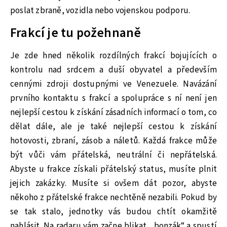
poslat zbraně, vozidla nebo vojenskou podporu.
Frakcí je tu požehnaně
Je zde hned několik rozdílných frakcí bojujících o
kontrolu nad srdcem a duší obyvatel a především
cennými zdroji dostupnými ve Venezuele. Navázání
prvního kontaktu s frakcí a spolupráce s ní není jen
nejlepší cestou k získání zásadních informací o tom, co
dělat dále, ale je také nejlepší cestou k získání
hotovosti, zbraní, zásob a náletů. Každá frakce může
být vůči vám přátelská, neutrální či nepřátelská.
Abyste u frakce získali přátelský status, musíte plnit
jejich zakázky. Musíte si ovšem dát pozor, abyste
někoho z přátelské frakce nechtěně nezabili. Pokud by
se tak stalo, jednotky vás budou chtít okamžitě
nahlásit. Na radaru vám začne blikat ,,bonzák“ a spustí