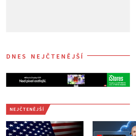
DNES NEJČTENĚJŠÍ
NEJČTENĚJŠÍ