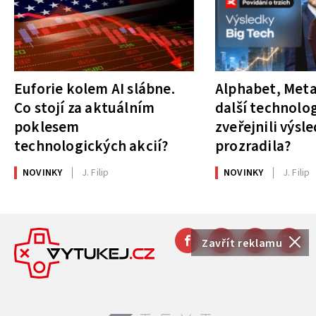
Euforie kolem AI slábne.
Alphabet, Meta
Co stojí za aktuálním
další technolog
poklesem
zveřejnili výsl
technologických akcií?
prozradila?
NOVINKY
J. Filip
NOVINKY
J. Filip
Zavřít reklamu