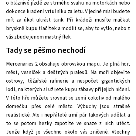
o bláznivé jízdě ze strmého svahu na motorkách nebo
dokonce kradení vrtulníku za letu. V jedné misi budete
mít za úkol ukrást tank. Při krádeži musíte mačkat
bryskně kupu tlačítek a modlit se, aby to vyšlo, nebo z
vás zbude jenom mastný flek.
Tady se pěšmo nechodí
Mercenaries 2 obsahuje obrovskou mapu. Je plná hor,
měst, vesniček a deštných pralesů. Na moři objevíte
ostrovy, těžařské rafinerie a nespočet gigantických
lodí, na kterých si užijete kupu zábavy při jejich ničení.
V této hře můžete srovnat se zemí cokoliv od malého
domečku přes celé město. Výbuchy jsou strašně
realistické. Ale i nepřátelé umí pár takových udělat a
to se potom hezky zapotíte ve snaze z nich utéct.
Jenže když je všechno okolo vás zničené. Všechny