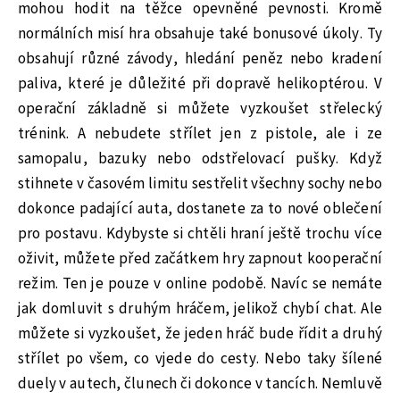
mohou hodit na těžce opevněné pevnosti. Kromě
normálních misí hra obsahuje také bonusové úkoly. Ty
obsahují různé závody, hledání peněz nebo kradení
paliva, které je důležité při dopravě helikoptérou. V
operační základně si můžete vyzkoušet střelecký
trénink. A nebudete střílet jen z pistole, ale i ze
samopalu, bazuky nebo odstřelovací pušky. Když
stihnete v časovém limitu sestřelit všechny sochy nebo
dokonce padající auta, dostanete za to nové oblečení
pro postavu. Kdybyste si chtěli hraní ještě trochu více
oživit, můžete před začátkem hry zapnout kooperační
režim. Ten je pouze v online podobě. Navíc se nemáte
jak domluvit s druhým hráčem, jelikož chybí chat. Ale
můžete si vyzkoušet, že jeden hráč bude řídit a druhý
střílet po všem, co vjede do cesty. Nebo taky šílené
duely v autech, člunech či dokonce v tancích. Nemluvě