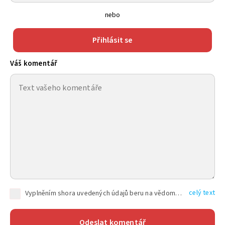
nebo
Přihlásit se
Váš komentář
celý text
Vyplněním shora uvedených údajů beru na vědomí, že společnost TEXT FACTORY s.r.o., sídlem Brno, Durďákova 336/29, Černá Pole, PSČ: 613 00, IČ: 06157831, zapsané u Krajského soudu v Brně, oddíl C, vložka 100399, bude zpracovávat mé osobní údaje uvedené v rámci mnou vyplněného registračního formuláře na základě oprávněných zájmů TEXT FACTORY s.r.o. dle čl. 6 odst. 1 písm. f) GDPR a pro splnění právních povinností (čl. 6 odst. 1 písm. c) GDPR), a to pro tyto účely: nezbytnost zajistit oprávnění návštěvníka webových stránek provozovaných společností TEXT FACTORY s.r.o. přispívat aktivně ke zveřejněným článkům nebo v rámci diskusních fór a výkon práv TEXT FACTORY s.r.o. jako administrátora těchto diskusních fór. Více informací o zpracování osobních údajů a právech lze nalézt v