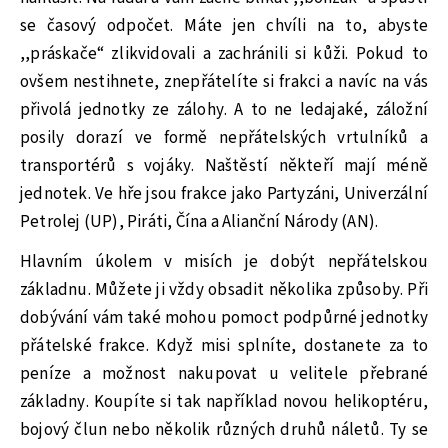
se časový odpočet. Máte jen chvíli na to, abyste
,,práskače“ zlikvidovali a zachránili si kůži. Pokud to
ovšem nestihnete, znepřátelíte si frakci a navíc na vás
přivolá jednotky ze zálohy. A to ne ledajaké, záložní
posily dorazí ve formě nepřátelských vrtulníků a
transportérů s vojáky. Naštěstí někteří mají méně
jednotek. Ve hře jsou frakce jako Partyzáni, Univerzální
Petrolej (UP), Piráti, Čína a Alianční Národy (AN).
Hlavním úkolem v misích je dobýt nepřátelskou
základnu. Můžete ji vždy obsadit několika způsoby. Při
dobývání vám také mohou pomoct podpůrné jednotky
přátelské frakce. Když misi splníte, dostanete za to
peníze a možnost nakupovat u velitele přebrané
základny. Koupíte si tak například novou helikoptéru,
bojový člun nebo několik různých druhů náletů. Ty se