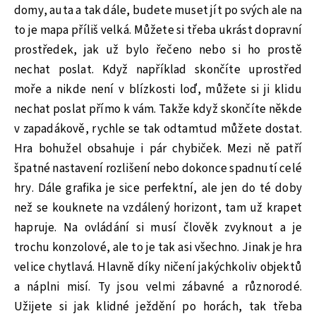
domy, auta a tak dále, budete muset jít po svých ale na
to je mapa příliš velká. Můžete si třeba ukrást dopravní
prostředek, jak už bylo řečeno nebo si ho prostě
nechat poslat. Když například skončíte uprostřed
moře a nikde není v blízkosti loď, můžete si ji klidu
nechat poslat přímo k vám. Takže když skončíte někde
v zapadákově, rychle se tak odtamtud můžete dostat.
Hra bohužel obsahuje i pár chybiček. Mezi ně patří
špatné nastavení rozlišení nebo dokonce spadnutí celé
hry. Dále grafika je sice perfektní, ale jen do té doby
než se kouknete na vzdálený horizont, tam už krapet
hapruje. Na ovládání si musí člověk zvyknout a je
trochu konzolové, ale to je tak asi všechno. Jinak je hra
velice chytlavá. Hlavně díky ničení jakýchkoliv objektů
a náplni misí. Ty jsou velmi zábavné a různorodé.
Užijete si jak klidné ježdění po horách, tak třeba