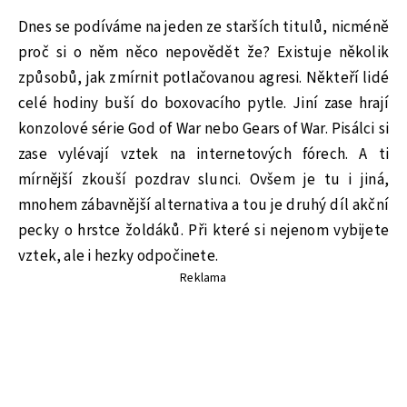
Dnes se podíváme na jeden ze starších titulů, nicméně
proč si o něm něco nepovědět že? Existuje několik
způsobů, jak zmírnit potlačovanou agresi. Někteří lidé
celé hodiny buší do boxovacího pytle. Jiní zase hrají
konzolové série God of War nebo Gears of War. Pisálci si
zase vylévají vztek na internetových fórech. A ti
mírnější zkouší pozdrav slunci. Ovšem je tu i jiná,
mnohem zábavnější alternativa a tou je druhý díl akční
pecky o hrstce žoldáků. Při které si nejenom vybijete
vztek, ale i hezky odpočinete.
Reklama