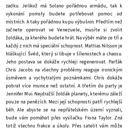
zadku. Jelikož má Solano pořádnou armádu, tak k
vykonání pomsty budete potřebovat pomoc od
místních. A taky pořádnou kupu výbušnin. Předtím než
začnete operovat ve Venezuele, musíte si zvolit
žoldáka, za kterého budete hrát. Na výběr máte ze tří a
každý z nich má speciální schopnost. Mattias Nilsson je
hláškující Švéd, který si libuje v šílenostech a chaosu.
Jeho postava se dokáže rychleji regenerovat. Parťák
Chris Jacobs na všechny problémy reaguje ironickým
úsměvem a vychytralými poznámkami. Chris dokáže
pobrat více munice než ostatní. A třetím do party je
Jennifer Mui. Nejdražší žoldák planety, kterému záleží
pouze na penězích. Mezi její schopnosti patří rychlejší
běh. Ale abyste se na nepřátelském území vyznali,
bude vám pomáhat přes vysílačku Fiona Taylor. Zná
totiž všechny frakce a úkoly. Přes satelit vám může