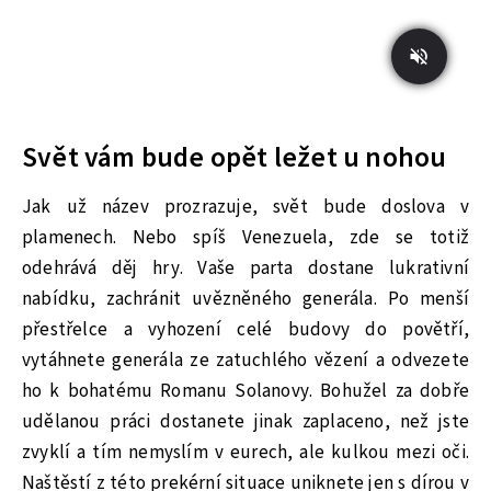
Svět vám bude opět ležet u nohou
Jak už název prozrazuje, svět bude doslova v
plamenech. Nebo spíš Venezuela, zde se totiž
odehrává děj hry. Vaše parta dostane lukrativní
nabídku, zachránit uvězněného generála. Po menší
přestřelce a vyhození celé budovy do povětří,
vytáhnete generála ze zatuchlého vězení a odvezete
ho k bohatému Romanu Solanovy. Bohužel za dobře
udělanou práci dostanete jinak zaplaceno, než jste
zvyklí a tím nemyslím v eurech, ale kulkou mezi oči.
Naštěstí z této prekérní situace uniknete jen s dírou v